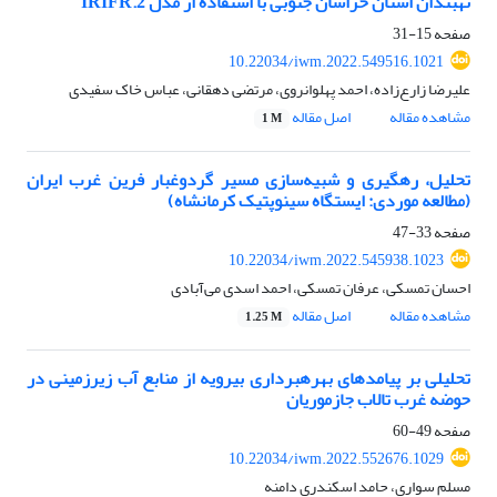
نهبندان استان خراسان ‌جنوبی با استفاده از مدل IRIFR.2
صفحه
15-31
10.22034/iwm.2022.549516.1021
علیرضا زارع‌زاده، احمد پهلوانروی، مرتضی دهقانی، عباس خاک سفیدی
مشاهده مقاله
اصل مقاله
1 M
تحلیل، رهگیری و شبیه‌سازی مسیر گردوغبار فرین غرب ایران
(مطالعه موردی: ایستگاه سینوپتیک کرمانشاه)
صفحه
33-47
10.22034/iwm.2022.545938.1023
احسان تمسکی، عرفان تمسکی، احمد اسدی می‌آبادی
مشاهده مقاله
اصل مقاله
1.25 M
تحلیلی بر پیامدهای بهره‏برداری بی‏رویه از منابع آب زیرزمینی در
حوضه غرب تالاب جازموریان
صفحه
49-60
10.22034/iwm.2022.552676.1029
مسلم سواری، حامد اسکندری دامنه