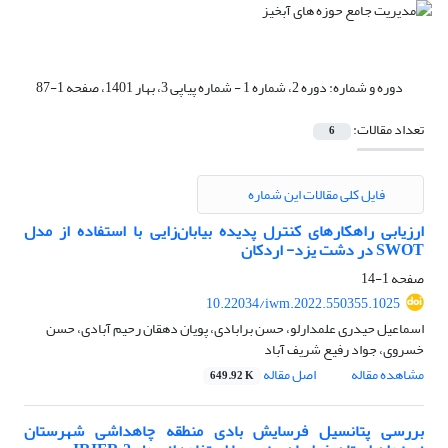
دوره و شماره:
دوره 2، شماره 1 - شماره پیاپی 3، بهار 1401، صفحه 1-87
تعداد مقالات:
6
فایل کلی مقالات این شماره
ارزیابی راهکارهای کنترل پدیده بیابان‌زایی با استفاده از مدل
SWOT در دشت یزد- اردکان
صفحه
1-14
10.22034/iwm.2022.550355.1025
اسماعیل حیدری علمدارلو، حسن برابادی، پویان دهقان رحیم آبادی، حسن
خسروی، جواد رفیع شریف آباد
مشاهده مقاله
اصل مقاله
649.92 K
بررسی پتانسیل فرسایش بادی منطقه چاهداشی شهرستان