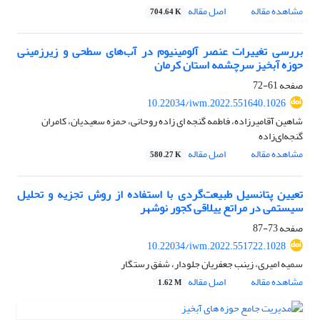
مشاهده مقاله
اصل مقاله
704.64 K
بررسی تغییرات عنصر آلومینیوم در آب‌های سطحی و زیرزمینی
حوزه آبخیز سرچشمه استان کرمان
صفحه
61-72
10.22034/iwm.2022.551640.1026
شاهین آقامیرزاده، فاطمه گنجه ای زاده روحانی، حمزه سعیدیان، کامران
گنجه‌ای‌زاده
مشاهده مقاله
اصل مقاله
580.27 K
تعیین پتانسیل طبیعت‌گردی با استفاده از روش تجزیه و تحلیل
سیستمی در مراتع ییلاقی کجور نوشهر
صفحه
73-87
10.22034/iwm.2022.551722.1028
سمیه امیری، زینب جعفریان جلودار، شفق رستگار
مشاهده مقاله
اصل مقاله
1.62 M