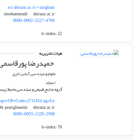
sci.shirazu.ac.ir/~zargham
shirazu.ac.ir
zmohammadi
0000-0002-5227-4789
h-index:
22
هیات تحریریه
حمیدرضا پورقاسمی
علوم و مهندسی آبخیزداری
استاد
گروه منابع طبیعی و مهندسی محیط زیست،
CV.aspx?OP=Code=271143;Lng=En
shirazu.ac.ir
hr.pourghasemi
0000-0003-2328-2998
h-index:
70