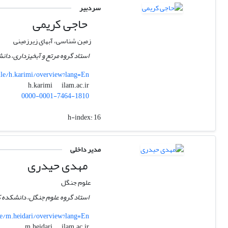
سردبیر
حاجی کریمی
زمین شناسی، آبهای زیرزمینی
استاد گروه مرتع و آبخیزداری، دانش
file/h.karimi/overview?lang=En
ilam.ac.ir
h.karimi
0000-0001-7464-1810
h-index:
16
مدیر داخلی
مهدی حیدری
علوم جنگل
استاد گروه علوم جنگل، دانشکده کشا
ile/m.heidari/overview?lang=En
ilam.ac.ir
m.heidari