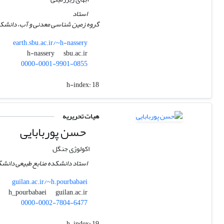
استاد
گروه زمین شناسی معدنی و آب، دانشکده
earth.sbu.ac.ir/~h-nassery
sbu.ac.ir
h-nassery
0000-0001-9901-0855
h-index:
18
هیات تحریریه
حسن پوربابایی
اکولوژی جنگل
استاد دانشکده منابع طبیعی دانشگا
guilan.ac.ir/~h.pourbabaei
guilan.ac.ir
h_pourbabaei
0000-0002-7804-6477
h-index:
19