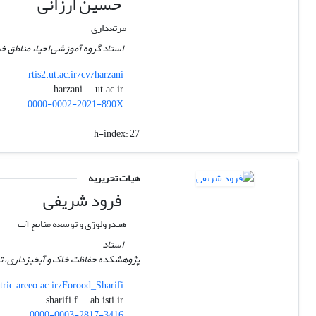
حسین ارزانی
مرتعداری
استاد گروه آموزشی احیاء مناطق خ
rtis2.ut.ac.ir/cv/harzani
ut.ac.ir
harzani
0000-0002-2021-890X
h-index:
27
هیات تحریریه
فرود شریفی
هیدرولوژی و توسعه منابع آب
استاد
پژوهشکده حفاظت خاک و آبخیزداری، تهر
tric.areeo.ac.ir/Forood_Sharifi
ab.isti.ir
sharifi.f
0000-0003-2817-3416