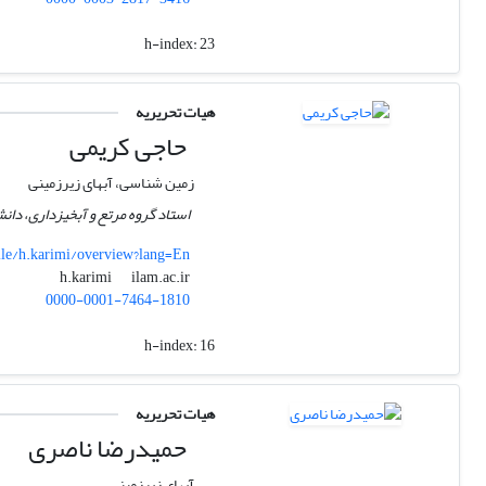
h-index:
23
هیات تحریریه
حاجی کریمی
زمین شناسی، آبهای زیرزمینی
استاد گروه مرتع و آبخیزداری، دانش
file/h.karimi/overview?lang=En
ilam.ac.ir
h.karimi
0000-0001-7464-1810
h-index:
16
هیات تحریریه
حمیدرضا ناصری
آبهای زیرزمینی