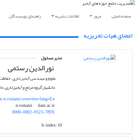
صفحه اصلی
مرور
اطلاعات نشریه
راهنمای نویسندگان
اعضای هیات تحریریه
مدیر مسئول
نورالدین رستمی
علوم و مهندسی آبخیزداری، حفاظت
دانشیار گروه مرتع و آبخیزداری، دا
ile/n.rostami/overview?lang=En
ilam.ac.ir
n.rostami
0000-0002-9523-789X
h-index:
10