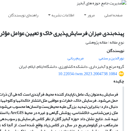
صفحه اصلی
مرور
اطلاعات نشریه
راهنمای نویسندگان
پهنه‌بندی میزان فرسایش‌پذیری خاک و تعیین عوامل مؤثر بر
نوع مقاله : مقاله پژوهشی
نویسندگان
نورالدین رستمی
مریم ربانی
گروه مرتع و آبخیزداری، دانشکده کشاورزی، دانشگاه ایلام، ایلام، ایران
10.22034/iwm.2023.2004738.1084
چکیده
فرسایش به‌عنوان یک عامل ناپایدار کننده محیط، فرآیندی است که طی آن ذرات
حمل می‌شود. فرسایش خاک، خطرات و عواقبی مثل انتشار خاکدانه­ها و کلوخه­ه
دنبال دارد؛ بنابراین تهدید بزرگی علیه محیط­زیست و انسان‌ها محسوب می‌شود
مثل زمین‌شناسی، خاکشناسی، پوشش گیاهی و غیره در محیط
ArcGIS
با استف
تهیه شد. نتایج نشان داد حوزه آبخیز گلان از نظر کلاس فرسایش و رسوب‌دهی که بر اساس
مترمکعب در کیلومترمربع در سال در کلاس زیاد واقع شده است. از آنجا که ع