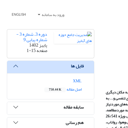
ورود به سامانه
ENGLISH
دوره 3، شماره 3 -
شماره پیاپی 9
پاییز 1402
صفحه
1-15
فایل ها
XML
اصل مقاله
750.44 K
به مکان دیگری
 تنفسی و...
به
‌های موردنیاز
سابقه مقاله
 موردمطالعه،
مشخص گردید، با تولید رسوب ویژه 26/541
هم رسانی
وهوا، رواناب،