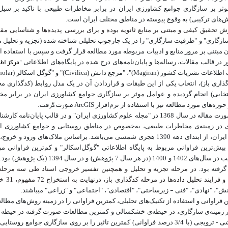
 بر سازگاری جوامع کشاورزی ایران در برابر مخاطرات طبیعی با تاکید بر سی
‌های ترکیبی) به وقوع پیوسته در مناطق مختلف ایران است.
ش تحقیق کیفی و مبتنی بر منابع ثانویه بوده و برای بررسی پدیده‌ها و شناسایی مق
"سازگاری" و "ظرفیت سازگاری" را در یک چارچوب تحلیلی شناخته شده (تجزیه و تحلیل
ن مبتنی بر مرور منابع و ادبیات مربوطه مورد مطالعه قرار گرفت
و سپس با استفاده ا
"مرکز اطل
در قالب مقالات، رساله‌ها و پایان
نامه‌های درج شده در پایگاه
های اطلاعاتی
holar
Civilica
Magiran
ک اطلاعات نشریات کشور (
)"، "مرجع دانش
(
)
" و "گوگل اسکالر (
ذاری باز)، انتخاب یکی از این طبقات و قراردادن آن در یک مدل روابط (کدگذاری 
نتخابی) انجام گردیده و عوامل موثر بر سازگاری جوامع کشاورزی ایران در برابر م
ArcGIS
صورت گرفت.
زه‌های مورد مطالعه نیز با استفاده از نرم‌افزار
اولین مطالعات صورت گرفته در زمینه‌ی سازگاری در ایران، به‌صورت مقاله در سال 1368 در "مجله علوم کشاورزی ایران" و در قالب پا
ازگاری در زمینه‌ی مخاطرات طبیعی، به‌خصوص در مناطق روستایی و جوامع کشاورزی ا
دهه 1390 هجری شمسی می‌باشد
. براساس ملاک
های ورود و خروج،
یش‌ترین فراوانی مربوط به پایگاه اطلاعاتی "گوگل‌اسکالر" و کم‌ترین فراوانی مر
بیش‌ترین و کم‌ترین پژوهش‌های صورت گرفته به ترتیب در سال‌های 1402 و 1400 (در
گرفته بود.
در مرحله
تجزیه و تحلیل و همچنین تفسیر خروجی اسناد طی سه مرحله 
 و
-
ش"، "نهادی"، "فنی
زیرساختی"، "اقتصادی"، "اجتماعی" و "زراعی" می­باشند.
 فراوانی و استفاده از تکنیک
های تحلیلی، کمترین فراوانی را در زمینه روش
های مطالع
ر زمینه‌ی سازگاری، در حیطه‌ی خشکسالی و کمترین مطالعات صورت گرفته در حیطه
(با 3/4 درصد فراوانی)
کمترین تاثیر را بر روی سازگاری جوامع روستایی ا