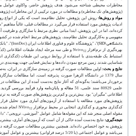
مخاطرات محیطی شناخته می‌شود. هدف پژوهش حاضر، واکاوی عوامل موثر
(پژوهش‌های تک مخاطره) و مطالعات در مورد ترکیبی از این مخاطرات (پژوهش
مواد و روش‌ها:
روش این پژوهش، تحلیل نظام
مند است که یکی از انواع رو
ادبیات پژوهش مورد استفاده قرار می‌گیرد.
در مطالعات قبلی، غالباً مفاهیم 
کرده‌اند، اما در این پژوهش، ابتدا مبانی نظری مرتبط با سازگاری و ظرفیت آ
مفهومی و به‌کارگیری تحلیل نظام‌مند،
پژوهش
های مرتبط انجام شده در کشور 
دانشگاهی (
SID
IranDoc
)
"، "پژوهشگاه علوم و فناوری اطلاعات ایران
(
)
"، "بان
Nvivo
بهره‌گیری از نرم‌افزار
و طی سه مرحله ایجاد طبقات اطلاعاتی (کدگ
12
استنباط یک طبقه
بندی با استفاده از روابط درونی این طبقات (کدگذاری ا
شناسایی شدند. زمین مرجع نمودن داده‌ها و نمایش فضایی جهت پهنه‌بندی در حو
نتایج و بحث:
سال 1379 در دانشگاه الزهرا صورت پذیرفته است، اما مطالعات س
برخوردار می
باشند؛ به‌گونه‌ای که آغاز نتایج به‌دست آمده از این مطالعات در ایران، از ابتدای 
علمی 80929 سند علمی،
51 مقاله و پایان‌نامه وارد فرآیند بررسی گردید.
ب
اطلاعاتی "مگیران" بود.
پژوهش‌های مورد مطالعه با استفاده از آزمون‌های آماری مورد تحلیل قرار 
کدگذاری محوری و کدگذاری انتخابی در محیط نرم‌افزار
NVivo
انجام شده
12
–
مقوله اصلی منجر شد که این مقوله‌ها شامل عوامل "
آموزشی
ترویجی"، "دان
نتیجه‌گیری:
نتایج به‌دست آمده حاکی از آن است که آزمون
های آماری، بیشترین
پژوهش به خود اختصاص داده
اند. همچنین بیشترین مطالعات صورت گرفته د
می‌باشد و عوامل اجتماعی (با 5/20 درصد فراوانی) بیشترین و عوامل آموزشی - ترویجی