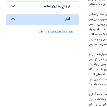
ارجاع به این مقاله
ل و خشکسالی
وله‌ها براساس
آمار
 مفهوم) بررسی
ز روش
شناسی
اعات علمی جهاد
تعداد مشاهده مقاله
124
Google Sc
)" با
محوری) و سپس
خاطرات طبیعی
یان‌نامه کارشناسی­ارشد­ نیز در
ز عمر کوتاهی
 پس از پالایش
بوط به پایگاه
 هر سال 7 پژوهش) و در سال 1394 (یک پژوهش) بود. داده‌های اغلب
کدگذاری باز،
فرایند تحلیل داده‌ها در مرحله کدگذاری باز، درنهایت به استخراج 72 مفهوم، 31 خرده مقوله و 7
ه نمونه آماری
 مطالعات سیل
یران در برابر