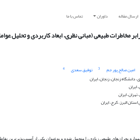
ارسال مقاله
داوران
تماس با ما
ابر مخاطرات طبیعی (مبانی نظری، ابعاد کاربردی و تحلیل عوام
4
3
امین صالح پور جم
توفیق سعدی
 دانشگاه زنجان، زنجان، ایران
 ایران
هران، ایران
ستان البرز، کرج، ایران
مواره بحران‌های طبیعی زیادی را متحمل شده و به
عنوان یکی از آسیب‌پذیرترین نقاط 