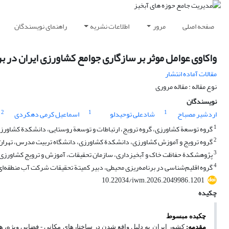
صفحه اصلی
مرور
اطلاعات نشریه
راهنمای نویسندگان
واکاوی عوامل موثر بر سازگاری جوامع کشاورزی ایران در بر
مقالات آماده انتشار
نوع مقاله : مقاله مروری
نویسندگان
2
1
1
اردشیر مصباح
شادعلی توحیدلو
اسماعیل کرمی دهکردی
1
گروه توسعة کشاورزی، گروه ترویج، ارتباطات و توسعة روستایی، دانشکدة کشاورزی،
2
گروه ترویج و آموزش کشاورزی، دانشکدة کشاورزی، دانشگاه تربیت مدرس، تهران،
3
پژوهشکدة حفاظت خاک و آبخیزداری، سازمان تحقیقات، آموزش و ترویج کشاورزی، ت
4
گروه اقلیم‌شناسی در برنامه‌ریزی محیطی، دبیر کمیتة تحقیقات شرکت آب منطقه‌ای ا
10.22034/iwm.2026.2049986.1201
چکیده
چکیده
مبسوط
مقدمه:
کشور ایران به دلیل واقع شدن در ساختارهای مکانی - فضایی ویژه، ه