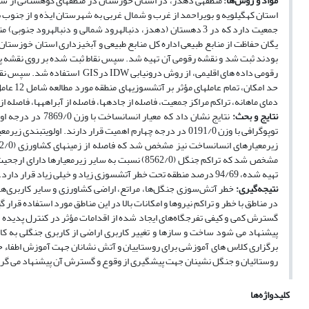
مواد و روش‌ها:
منطقه­ی دهدز، در استان خوزستان در منطقه­ای کوهستانی از 
یگان حفاظت از منابع طبیعی اداره کل منابع طبیعی و آبخیزداری استان خوزست
بودند ثبت شد و نقشه رقومی آن تهیه شد. سپس نقاط ثبت شده بر روی نقشه پت
رقومی داده های اقلیمی، از روش 
حد امکا
دمای ماهانه، تراکم مراکز جمعیت، فاصله از جاده­ها، فاصله از آبراهه­ها، فاصله
نتایج و بحث:
مشخص شد که تراکم جنگل (8562/0) نسبت به سایر زی
تهیه شده، 94/69 درصد منطقه تحت خطر آتش­سوزی زیاد و خیلی زیاد قرار دارد.
نتیجه‌گیری:
خطر آتش‌سوزی جنگل‌ها، مراتع، اراضی کشاورزی و سایر کاربری‌های
در مناطق با خطر و تراکم نیروها و امکانات بالا در این مناطق مورد استفاده ق
گسترش کمی و کیفی تفرجگاه‌های ایجاد شده از اقدامات مؤثر در کنترل پدیده
پیشنهاد می شود ساخت و سازها و تغییر کاربری اراضی از کاربری جنگلی به 
برگزاری کلاس های آموزشی برای روستاییان و آتش نشانان جهت آموزش اطفاء ح
روستائیان و جنگل نشینان جهت پیشگیری از وقوع و گسترش آن پیشنهاد می گر
کلیدواژه‌ها