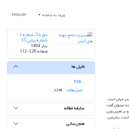
ورود به سامانه
ENGLISH
دوره 5، شماره 1 -
شماره پیاپی 15
بهار 1404
صفحه
112-128
فایل ها
XML
اصل مقاله
1.5 M
اسر جهان است.
ه می­توان گفت
سابقه مقاله
 این شاخص­ها استفاده می­کنند و بر تعیین وزن
ست. بنابراین،
هم رسانی