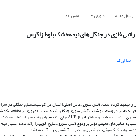
ارسال مقاله
داوران
تماس با ما
اتبی فازی در جنگل‌های نیمه‌خشک بلوط زاگرس
ندا اورک
نان را تهدید کرده است. آتش سوزی عامل اصلی اختلال در اکوسیستم­های جنگلی در سر
منجر به تغییر در وسعت و شدت آتش سوزی جنگل­ها شده است. با مروری بر مطالعات گذشت
که در اغلب این موارد از عوامل محیطی مختلفی برای ارزیابی پتانسیل خطر آتش سوزی استفاده می­شود و بیشتر آنها از AHP برای وزن­دهی
سب به متغیرهای محیطی مؤثر بر وقوع آتش سوزی، نتایج خوبی را ارائه دهد، بسیار مهم ا
 می­تواند کمک موثری در کنترل و مدیریت آتش­سوزی­های آینده باشد.