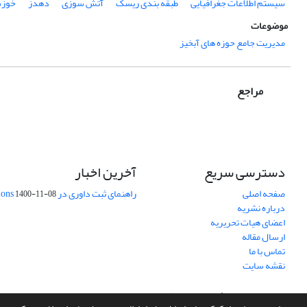
سیستم اطلاعات جغرافیایی
طبقه بندی ریسک
آتش سوزی
دهدز
خوزس
موضوعات
مدیریت جامع حوزه های آبخیز
مراجع
دسترسی سریع
آخرین اخبار
صفحه اصلی
راهنمای ثبت داوری در Publons
1400-11-08
درباره نشریه
اعضای هیات تحریریه
ارسال مقاله
تماس با ما
نقشه سایت
سامانه مدیریت نشریات علمی.
طراحی و پیاده سازی از
سیناوب