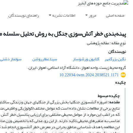
صفحه اصلی
مرور
اطلاعات نشریه
راهنمای نویسندگان
پهنه‌بندی خطر آتش‌سوزی جنگل به روش تحلیل سلسله مر
نوع مقاله : مقاله پژوهشی
نویسندگان
نگین بزرگمهر
کتایون ,ورشوساز
سینا عطارروشن
سولماز دشتی
گروه محیط زیست، واحد اهواز، دانشگاه آزاد اسلامی، اهواز، ایران.
10.22034/iwm.2024.2038521.1171
چکیده
چکیده
مبسوط
مقدمه:
امروزه آتش­سوزی جنگل­ها بخش بزرگی از جنگل­های جهان و زندگی ساک
نتایج برخی از مطالعات نشان داده است که عوامل مختلف اکولوژیکی و اقلیمی 
مناسب به متغیرهای محیطی تاکید دارند. از این رو، مدلی که با تخصیص وزن منا
این مطالعه با هدف شناسایی مناطق بحرانی­ در معرض خطر آتش­سوزی انجام شد که