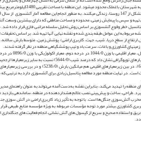
سلسله جبال زاگرس واقع شده است که از شمال شرقی به استان چهارمحال و بختیاری از
ان تهیه و سپس با پیمایش زمینی، محدوده و مساحت مناطقی که دارای بیشترین وسعت آتش
انسیل خطر وقوع آتش­سوزی بر اساس روش تحلیل سلسله مراتبی فازی قرار داده شد. ب
درونیابی IDW درGIS استفاده شد. سپس نقشه مربوط به این عوامل طبقه بندی شده و نقشه نهایی آنها تهیه شد. بر اساس تحق
ن، تمام عامل­های مؤثر بر آتش­سوزی­های منطقه مورد مطالعه شامل 12 عامل ارتفاع از سطح دریا، شیب، جهت، کاربری اراضی/ پوشش زمین، متوسط با
 از زمین­های کشاورزی و باغات، سرعت باد و تیپ پوشش­گیاهی منطقه در نظر گرفته شدند.
نتایج نشان داد که معیار انسان­ساخت با وزن 7869/0 در د
توپوگرافی با وزن 0191/0 در درجه چهارم اهمیت قرار دارند. اولویت­بندی زیرمعیارهای توپوگرافی نشان داد که درصد شیب (0
زیرمعیارهای انسان­ساخت نیز مشخص شد که فاصله از زمین­های کشاورزی (62/0)، در بین زیرمعیارهای اقلیمی هم م
رمعیارها دارای ارجحیت است. در نهایت منطقه مورد مطالعه پتانسیل زیادی برای آتش­سوزی دارد به ترتیبی
 منطقه را تهدید می‌کند، بنابراین نقشه به‌دست‌آمده می‌تواند به عنوان راهنمای مد
رار گیرد. طراحی، ساخت و پیش‌بینی نصب علائم هشداردهنده در منطقه، ساماندهی بازدید 
 مخرب آتش‌سوزی جنگل‌ها است. با توجه به تأثیر زیاد کاربری اراضی در آتش سوزی جن
کاربری کشاورزی بیشتر مورد توجه مؤسسات مربوطه به ویژه مؤسسه منابع طبیعی قرار
ریق و استفاده صحیح و سریع از کپسول های آتش نشانی، انجام فعالیت های جنگلداری ا
دد.