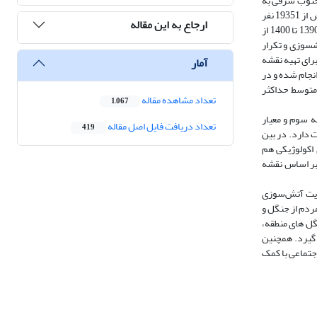
 جنوب شرقی به
استان کهگیلویه و بویراحمد از غرب و شمال غربی به شهرستان ایذه و از جنوب به شهرستان باغملک محدود می­شود. این منطقه با مساحت تقریبی 1480کیلومترمربع بیش از 19351 نفر
ارجاع به این مقاله
جمعیت دارد که در 3 دهستان (دهدز، دنباله­رود شمالی و دنباله­رود جنوبی) متشکل از 147 روستا، زندگی می­کنند. به منظور انجام این مطالعه آمار آتش­سوزی از سال­ 1390 تا 1400 از
­سوزی و تکرار
رای تهیه نقشه
آمار
یقات انجام شده و در
رش سالانه، متوسط حداکثر
تعداد مشاهده مقاله
1,067
رجه اول، معیار اقلیمی با وزن 1044/0 در درجه دوم، معیار اکولوژیکی با وزن 0896/0 در درجه سوم و معیار
تعداد دریافت فایل اصل مقاله
419
5644/) نسبت به سایر زیرمعیارها ارجحیت دارد. در بین
یانگین بارش (5238/0) و در بررسی زیرمعیارهای اکولوژیکی هم
 که بر اساس نقشه
یریت آتش‌سوزی
مردم از جنگل و
گل های منطقه،
 گیرد. همچنین
جتماعی با کمک