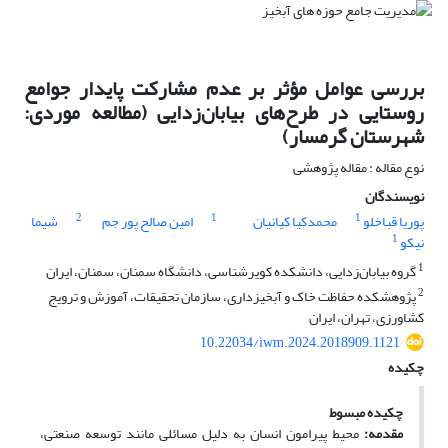
بررسی عوامل مؤثر بر عدم مشارکت پایدار جوامع
روستایی در طرح‌های بیابان‌زدایی (مطالعه موردی:
شهرستان گرمسار)
نوع مقاله : مقاله پژوهشی
نویسندگان
2
1
1
پوریا قباخلو
محمدکیا کیانیان
امین صالح پور جم
شیما
1
نیکو
1
گروه بیابان‌زدایی، دانشکده کویرشناسی، دانشگاه سمنان، سمنان، ایران
2
پژوهشکده حفاظت خاک و آبخیزداری، سازمان تحقیقات، آموزش و ترویج
کشاورزی، تهران، ایران
10.22034/iwm.2024.2018909.1121
چکیده
چکیده مبسوط
مقدمه:
محیط پیرامون انسان به دلیل مسائلی مانند توسعه صنعتی،