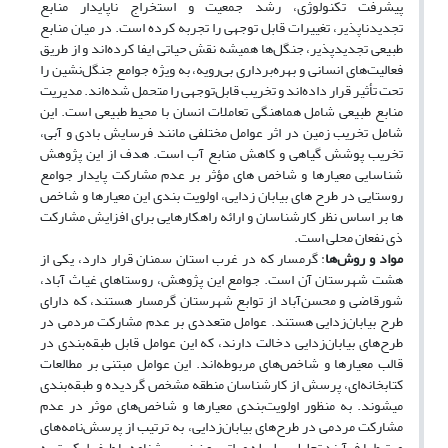
پیشرفت تکنولوژی، رشد جمعیت و استخراج ناپایدار منابع
تجدیدناپذیر، تغییرات قابل توجهی را تجربه کرده است. در میان منابع
طبیعی تجدیدپذیر، جنگل‌ها همیشه نقش حیاتی ایفا کرده‌اند و از طریق
فعالیت‌های انسانی و بهره‌برداری بی‌رویه، به‌ ویژه جوامع جنگل‌نشین را
تحت تأثیر قرار داده‌اند و تخریب قابل‌توجهی را متحمل شده‌اند. مدیریت
منابع طبیعی شامل هماهنگی تعاملات انسان با محیط طبیعی است. این
شامل تخریب زمین در اثر عوامل مختلفی مانند فرسایش بادی و آبی،
تخریب پوشش گیاهی و کاهش منابع آب است. هدف از این پژوهش
شناسایی معیارها و شاخص های مؤثر بر عدم مشارکت پایدار جوامع
روستایی در طرح های بیابان زدایی، اولویت بندی این معیارها و شاخص
ها بر اساس نظر کارشناسان و ارائه راهکارهایی برای افزایش مشارکت
ذی نفعان محلی است.
مواد و روش‌ها
: گرمسار که در غرب استان سمنان قرار دارد، یکی از
هشت شهرستان آن است. جوامع این پژوهش، روستاهای غیاث آباد،
شورقاضی و محسن‌آباد از توابع شهرستان گرمسار هستند، که دارای
طرح بیابان‌زدایی هستند. عوامل متعددی بر عدم مشارکت مردمی در
طرح‌های بیابان‌زدایی دخالت دارند، که این عوامل قابل طبقه‌بندی در
قالب معیارها و شاخص‌های مربوطه‌اند. این عوامل مبتنی بر مطالعات
کتابخانه‌ای، پرسش از کارشناسان منطقه مشخص گردیده و طبقه‌بندی
می­شوند. به منظور اولویت‌بندی معیارها و شاخص‌های موثر در عدم
مشارکت مردمی در طرح‌های بیابان‌زدایی، به ترتیب از پرسش‌نامه‌های
مرتبط با فرآیند تحلیل سلسله مراتبی و نیز پرسشنامه با طیف لیکرت به