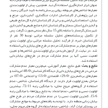
عنوان ابزار اندازه‌گیری استفاده گردید. همچنین، پیش از اولویت‌بندی
معیارها شاخص‌های مربوطه، روایی پرسش‌نامه به تایید خبرگان رسید.
در این پژوهش از کارشناسان ادارات جنگلداری، آبخیزداری، مرتع و
بیابان، استعدادیابی اراضی و برخی از کارشناسان اداره کل منابع طبیعی
و آبخیزداری استان سمنان و کارشناسان اداره منابع طبیعی و آبخیزداری
شهرستان گرمسار با سابقه بالای 15 سال نظرسنجی صورت گرفت. پس
از تکمیل پرسشنامه‌های تحلیل سلسله مراتبی توسط 30 نفر از
کارشناسان خبره، از فرآیند تحلیل سلسله مراتبی برای اولویت بندی
معیارهای موثر بر عدم مشارکت مردم در طرح های بیابان‌زدایی استفاده
شد. در نهایت، از آزمون فریدمن برای اولویت‌بندی شاخص‌ها و تعیین
اهمیت نسبی آنها بر عدم مشارکت مردم در طرح‌های بیابانزدایی
استفاده شد.
نتایج و بحث
: طبق نتایج، معیار آموزشی، مهم‌ترین معیار عدم مشارکت
مردمی در طرح‌های بیابان‌زدایی از دیدگاه کارشناسان (48/0) می‌باشد و
معیارهای برنامه‌ریزی (29/0)، اقتصادی (13/0) و اجتماعی (07/0) در
مراحل بعدی اولویت قرار دارند. از دیدگاه کارشناسان، شاخص «عدم
استفاده از گروه‌های مروج محلی» با میانگین رتبه 72/11، بیشترین
اولویت نسبی و شاخص «عدم اعتماد به نتایج پروژه‌ها» با میانگین رتبه
15/6، کمترین اولویت نسبی را در عدم مشارکت مردم در طرح های
بیابان زدایی منطقه دارد. با توجه به یافته‌های مربوط به موانع مشارکت
در روستای غیاث آباد، شاخص «عدم استفاده از گروه های مروج محلی»