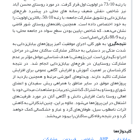
با رتبه 73/10 در اولویت اول قرار گرفت. در مورد روستای محسن آباد
نیز شاخص «نقش ضعیف رسانه های محلی در پیشبرد طرح‌های
بیابان‌زدایی و تشویق مشارکت جامعه» با رتبه 50/10، بالاترین اولویت را
به خود اختصاص داده است. همچنین یافته‌های روستای شور قاضی
نشان می‌دهد، که شاخص «پایین بودن سطح سواد در جامعه محلی» با
رتبه 88/9 نگرانی اصلی است.
نتیجه‌گیری
: به طور کلی، اجرای موفقیت آمیز پروژه‌های بیابان‌زدایی به
شدت متکی بر دستیابی به حداکثر مشارکت ساکنان محلی در مراحل
اجرا و نگهداری است. این پژوهش با هدف شناسایی عوامل مؤثر بر عدم
مشارکت روستاییان در طرح‌های بیابان‌زدایی انجام شد. در نتیجه
کارشناسان بر اهمیت آموزش و افزایش آگاهی عمومی برای افزایش
مشارکت تاکید دارند. ویدئوهای آموزشی مرتبط و همچنین بازدید از
پروژه‌های موفق در سایر مناطق با همراهی ریش سفیدان و اعضای
شورای روستا و به اشتراک گذاشتن تجربیات و مشاهدات میدانی خود با
اهالی روستا باعث افزایش دانش و آگاهی آنان در مورد ظرفیت‌های
اشتغال در این پروژه‌ها می‌شود. علاوه بر این، چنین ابتکاراتی به کاهش
اثرات نامطلوب سیل، طوفان‌های گرد و غبار و خشکسالی کمک خواهد
کرد و در نتیجه رفاه کلی ساکنان را بهبود می‌بخشد.
کلیدواژه‌ها
بیابان‌زایی
AHP
شاخص
فریدمن
مشارکت