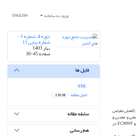
ورود به سامانه
ENGLISH
دوره 4، شماره 1 -
شماره پیاپی 11
بهار 1403
صفحه
30-45
فایل ها
XML
اصل مقاله
1.95 M
 جامعه و اقتصاد منعکس می‌شود. استفاده از مدل گردش عمومی (GCM) با مدل‌های کاهش مقیاس
سابقه مقاله
عتی و معدنی و
رسیدن به کشاورزی پایدار، ارزیابی اثرات تغییر اقلیم بر پارامترهای هواشناسی ضروری به نظر می‌رسید. هدف از این مطالعه مقایسه عملکرد مدل‌های تاریخی NCEP و ECMWF در
هم رسانی