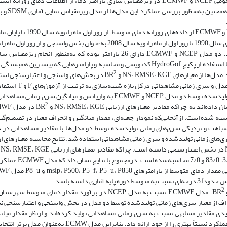
در این پژوهش به‌منظور مقایسه عملکرد دو مدل گردش عمومی NCEP و ECMWF در ریزمقیاس سازی پارامتر دما، از اطلاعات دم
بیرجند در بازه زمانی سال‌ها
به‌منظور بررسی و مقایسه عملکرد دو مدل گردش عمومی NCEP و MWF
تا پایان ماه سپتامبر سال 2015 به‌عنوان بخش اعتبارسنجی در نظرگرفته شد. دو مدل NCEP و ECMWF دارای 26 پارامتر بوده که به
همبستگی هریک از پارامترها با پارامتر دمای مشاهداتی در محیط نرم‌افزار R و با استفاده از پکیج HydroGof کدنویسی و محاسبه و پارامترهایی که
2
در بخش‌های واسنجی و اعتبارسنجی استف
بررسی نزدیکی مقدار واریانس و میانگین سری‌های زمان
در این آزمون‌ها به ترتیب نزدیکی مقادیر واریانس و میانگین سری‌های زمانی تولیدشده توسط دو مدل NCEP و ECMWF به واریانس و
2
چراکه مقادیر معیارهای ارزیابی NS، RMSE، KGE و BR
86/، 85/0، 7/0 و در مدل NCEP به ترتیب 7/0، 79/4، 85/0 و 7/0 محاسبه شده است. ازآنجایی‌که نمودار جعبه‌ای، مقدار میانگین و انحراف معیار
 شباهت و نزدیکی سری‌های زمانی تولیدشده توسط دو مدل‌ها با مقادیر مشاهداتی در 
 سری‌های زمانی تولیدشده و سری زمانی مشاهداتی استفاده شد. نتایج محاسبه معیارهای ا
ECMWF به ترتیب 69/0، 9/4، 85/0، 73/0 و در مدل CEP
2
، مدل ECMWF نسبت به مدل NCEP در برآورد مقدار دمای متوسط ش
حراف از معیار سری‌های زمانی تولیدشده توسط دو مدل در بخش واسنجی و اعتبارسنجی ن
لیدی مقادیر مشابهی نسبت به سری زمانی مشاهداتی تولید کرده‌اند و ازنظر مقدار میان
داده‌های تولیدشده در هرماه در بازه واسنجی و اعتبارسنجی، مدل ECMWF عملکرد نسبتاً بهتری را از خود ارائه