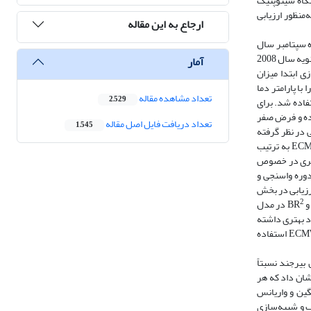
ای روزانه ایستگاه سینوپتیک
ی 1990 تا 2021 به‌عنوان دوره پایه استفاده شد. همچنین به‌منظور بررسی عملکرد این مدل‌ها از مدل ریزمقیاس نمایی آماری SDSM و به‌منظور ارزیابی
ارجاع به این مقاله
EC از داده‌های روزانه دمای متوسط، از روز اول ماه ژانویه سال 1990 تا پایان ماه سپتامبر سال
2021 ایستگاه سینوپتیک شهرستان بیرجند استفاده شد. به‌طوری‌که از داده‌های سال 1990 تا روز اول از ماه ژانویه سال 2008 به‌عنوان بخش واسنجی و از روز اول ماه ژانویه سال 2008
آمار
‌منظور انجام ریزمقیاس سازی ابتدا میزان
 بیشترین همبستگی را با پارامتر دما
تعداد مشاهده مقاله
2,529
اده شد. برای
ی تولیدشده توسط دو مدل و سری زمانی مشاهداتی درکل بازه شبیه‌سازی به ترتیب از آزمون‌های F و T استفاده و فرض صفر
تعداد دریافت فایل اصل مقاله
1,545
 میانگین سری زمانی مشاهداتی در نظر گرفته
در مدل ECMWF به ترتیب
 در تصمیم‌گیری در خصوص
دوره واسنجی و
رزیابی در بخش
2
در مدل
N به ترتیب 67/0، 3/5، 83/0 و 7/0 محاسبه‌شده است. درمجموع با نتایج نشان داد که مدل ECMWF عملکرد بهتری داشته
و به‌عنوان مدل برتر انتخاب می‌گردد. درنتیجه به‌منظور شبیه‌سازی و پیش‌بینی مقدار دمای متوسط از پارامترهای mslp، P500، P5-f، P5-u، P850 و P8-u مدل ECMWF استفاده
هرستان بیرجند نسبتاً
شان داد که هر
گین و واریانس
 داد. بنابراین مدل ECMW به‌عنوان مدل برتر انتخاب و شبیه‌سازی