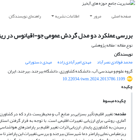
صفحه اصلی
مرور
اطلاعات نشریه
راهنمای نویسندگان
بررسی عملکرد دو مدل گردش عمومی جو-اقیانوس در ریز
نوع مقاله : مقاله پژوهشی
نویسندگان
محمد فولادی نصرآباد
مهدی امیرآبادی زاده
مهدی دستورانی
گروه علوم و مهندسی آب، دانشکده کشاورزی، دانشگاه بیرجند، بیرجند، ایران
10.22034/iwm.2024.2013786.1109
چکیده
چکیده مبسوط
مقدمه:
آماری، روشی برای ارزیابی تغییرات اقلیمی است. با توجه به قرار گرفتن ا
ریزمقیاس نمایی پارامتر دما شهرستان بیرجند و بررسی تغییرات این پارامتر تا سال 2030 با استفاده از مدل برتر و سناریو SSP245 مدل anESM5