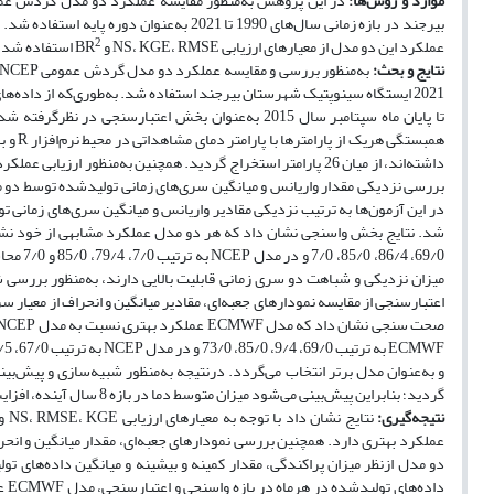
موارد و روش‌ها:
2
عملکرد این دو مدل از معیارهای ارزیابی NS، KGE، RMSE و BR
استفاده شد.
نتایج و بحث:
داشته‌اند، از میان 26 پارامتر استخراج گردید. همچنین به‌منظور ارزیابی عملکرد مدل‌ها از معیارهای NS، RMSE، KGE و BR
شد. نتایج بخش واسنجی نشان داد که هر دو مدل عملکرد مشابهی از خود نشان داده‌اند به 
69/0، 4
میزان نزدیکی و شباهت دو سری زمانی قابلیت بالایی دارند، به‌منظور بررسی
اعتبارسنجی از مقایسه نمودارهای جعبه‌ای، مقادیر میانگین و انحراف از معیار
صحت سنجی نشان داد که مدل ECMWF عملکرد بهتری نسبت به مدل NCEP در بخش اعتبارسنجی داشته است، چراکه مقادیر معیارهای ارزیابی NS، RMSE، KGE و BR
گردید؛ بنابراین پیش‌بینی می‌شود میزان متوسط دما در بازه 8 سال آینده، افزایش حدوداً 3 درجه‌ای نسبت به متوسط دوره پایه آماری داشته باشد.
نتیجه‌گیری:
نتایج نشان داد با توجه به معیارهای ارزیابی NS، RMSE، KGE و BR
عملکرد بهتری دارد. همچنین بررسی نمودارهای جعبه‌ای، مقدار میانگین و ان
دو مدل ازنظر میزان پراکندگی، مقدار کمینه و بیشینه و میانگین داده‌های تو