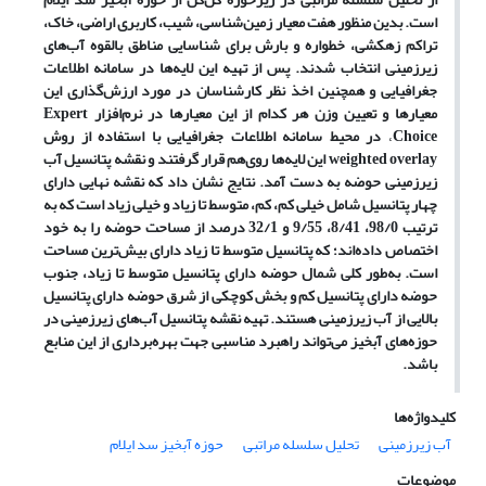
است. بدین منظور هفت معیار زمین‌شناسی، شیب، کاربری اراضی، خاک،
تراکم زهکشی، خطواره و بارش برای شناسایی مناطق بالقوه آب‌های
زیرزمینی انتخاب شدند. پس از تهیه این لایه‌ها در سامانه اطلاعات
جغرافیایی و همچنین اخذ نظر کارشناسان در مورد ارزش‌گذاری این
معیارها و تعیین وزن هر کدام از این معیارها در نرم‌افزار
Expert
Choice
،
در محیط
سامانه اطلاعات جغرافیایی
با استفاده از روش
weighted overlay
این لایه‌ها روی‌هم قرار گرفتند و نقشه پتانسیل آب
زیرزمینی حوضه به دست آمد. نتایج نشان داد که نقشه نهایی دارای
چهار پتانسیل شامل خیلی کم، کم، متوسط تا زیاد و خیلی زیاد است که به
ترتیب 98/0، 8/41، 9/55 و 32/1 درصد از مساحت حوضه را به خود
اختصاص داده‌اند؛ که پتانسیل متوسط تا زیاد دارای بیش‌ترین مساحت
است.
به‌طور کلی شمال حوضه دارای پتانسیل متوسط تا زیاد، جنوب
حوضه دارای پتانسیل کم و بخش کوچکی از شرق حوضه دارای پتانسیل
بالایی از آب زیرزمینی هستند. تهیه نقشه پتانسیل آب‌های زیرزمینی در
حوزه‌های آبخیز می‌تواند راهبرد مناسبی جهت بهره‌برداری از این منابع
باشد.
کلیدواژه‌ها
آب زیرزمینی
تحلیل سلسله مراتبی
حوزه آبخیز سد ایلام
موضوعات