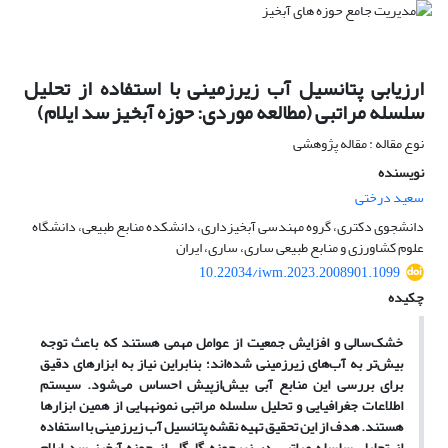
ارزیابی پتانسیل‌ آب زیرزمینی با استفاده از تحلیل
سلسله مراتبی (مطالعه موردی: حوزه آبخیز سد ایلام)
نوع مقاله : مقاله پژوهشی
نویسنده
سعید درختی
دانشجوی دکتری، گروه مهندسی آبخیزداری، دانشکده منابع طبیعی، دانشگاه
علوم کشاورزی و منابع طبیعی ساری، ساری، ایران
10.22034/iwm.2023.2008901.1099
چکیده
خشک‌سالی و افزایش جمعیت از عوامل مهمی هستند که باعث توجه
بیش‌تر به آب‌های زیرزمینی شده‌اند؛ بنابراین نیاز به ابزارهای دقیق
برای بررسی این منابع آبی بیش‌ازپیش احساس می‌شود. سیستم
اطلاعات جغرافیایی و تحلیل سلسله مراتبی نمونه­هایی از همین ابزارها
هستند. هدف از این تحقیق تهیه نقشه پتانسیل آب زیرزمینی با استفاده
از تحلیل سلسله مراتبی در
زیرحوزه گل‌گل از حوزه آبخیز سد ایلام