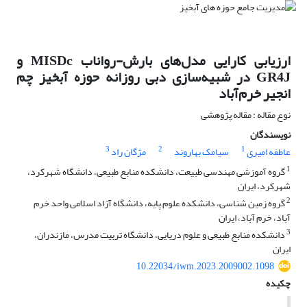
ارزیابی کارایی مدل‌های بارش-رواناب MISDc و
GR4J در شبیه‌سازی دبی روزانه حوزه آبخیز چم
انجیر خرم‌آباد
نوع مقاله : مقاله پژوهشی
نویسندگان
3
2
1
عاطفه امیری
سیامک بهاروند
مژگان راد
1
گروه آموزشی مهندسی طبیعت، دانشکده منابع طبیعی، دانشگاه شهرکرد،
شهرکرد، ایران
2
گروه زمین شناسی، دانشکده علوم پایه، دانشگاه آزاد اسلامی واحد خرم
آباد، خرم آباد، ایران
3
دانشکده منابع طبیعی و علوم دریایی، دانشگاه تربیت مدرس، مازندران،
ایران
10.22034/iwm.2023.2009002.1098
چکیده