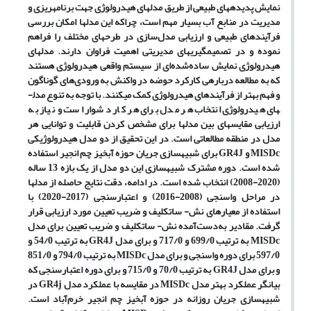
نمایش پدیده­های طبیعی از طریق مدل­های هیدرولوژی جهت برنامه­ریزی و
مدیریت در منابع آب بسیار مهم است، چراکه این مدل­ها امکان بررسی
فرآیندهای طبیعی و ارزیابی مدل‌سازی در طرح­های مختلف را فراهم
نموده و در تصمیم­گیری­های مدیریتی اهمیت فراوان دارند. مدل­های
هیدرولوژی نمایش ساده‌شده‌ای از سیستم واقعی هیدرولوژی هستند
که به مطالعه درباره­ی کارکرد حوضه در واکنش به ورودی‌های گوناگون
و فهم بهتر از فرآیندهای هیدرولوژی کمک می­کنند. با توجه به تنوع مدل­
های هیدرولوژی انتخاب هر مدل برای هر کار دشوار است و نیاز به
ارزیابی مقایسه­ای بین مدل­ها برای مشخص کردن قابلیت و توانایی هر
مدل در منطقه مطالعاتی است. در این تحقیق از دو مدل هیدرولوژیکی
MISDc
و
GR4J
برای شبیه­سازی جریان حوزه آبخیز چم انجیر استفاده
شده است. دوره مشترک شبیه­سازی این دو مدل از یک بازه 13 ساله
(2020-2008) انتخاب شده است. در ادامه، دقت نتایج حاصله از مدل­ها
در مراحل واسنجی (2008-2016) و اعتبارسنجی (2017-2020) با
استفاده از معیار­های نش- ساتکلیف و ضریب تعیین مورد ارزیابی قرار
گرفت. مقادیر به‌دست‌آمده نش- ساتکلیف و ضریب تعیین برای مدل
MISDc
به ترتیب 699/0 و 717/0 و برای مدل
GR4J
به ترتیب 54/0 و
597/0 برای دوره واسنجی و برای مدل
MISDc
به ترتیب 794/0 و 851/0
و برای مدل
GR4J
به ترتیب 70/0 و 715/0 و برای دوره اعتبارسنجی که
بیانگر عملکرد بهتر مدل
MISDc
در مقایسه با عملکرد مدل
GR4j
در
شبیه­سازی جریان روزانه در حوزه آبخیز چم انجیر خرم‌آباد است.