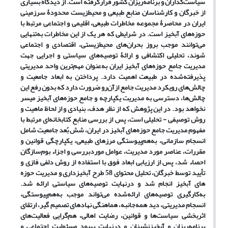
سیاست‌گذاران و برنامه‌ریزان کشور قرارگرفته است. از دیدگاه بسیاری
از خبرگان و کارشناسان منابع طبیعی و محیط‌زیست محدودۀ سرزمینی
ایران در محاصرۀ مجموعه‌ مخاطرات طبیعی، اقلیمی و اجتماعی مرتبط با
حوزه‌های آبخیز است. در شرایطی که هر یک از این مخاطرات به‌تنهایی
می‌توانند موجب بروز بحران‌‌های محیط‌زیستی، اقتصادی و اجتماعی
شوند، تحلیلی
اکتشافی
و ارائۀ توصیه‌های سیاستی و اجرایی جهت
مدیریت جامع حوزه‌های آبخیز ایران به‌عنوان مهم‌ترین واحد مدیریتی
پذیرفته‌شده در طبیعت اهمیت دارد. پرداختن به ابعاد جامعیت و
چالش‌های رویکرد مدیریت جامع ازآن‌رو ضرورت دارد که بدون رفع این
چالش‌ها، دسترسی به مدیریت یکپارچه و جامع حوزه‌های آبخیز میسر
نخواهد بود. در این پژوهش که از نظر هدف، بنیادی و از لحاظ ماهیت و
روش توصیفی - تحلیلی است، پس از بررسی منابع کتابخانه‌ای مرتبط با
مفهوم مدیریت جامع حوزه‌های آبخیز در ایران، شش بُعد جامعیت شامل
انسجام سازمانی، به‌هم‌پیوستگی مرزهای طبیعی، یکپارچگی قوانین و
مقررات، عناصر مورد مدیریت، عوامل موردبررسی و اجزاء بوم‌سازگان
احصاء شد، پس از ارزیابی ابعاد فوق با استفاده از روش دلفی فازی و
تأیید توسط خبرگان، تحلیل محتوای 58 طرح‌
آبخیزداری و مدیریت حوزه
­های آبخیز
انجام شد و درنهایت توصیه‌های سیاستی ارائه شد.
به‌کارگیری توصیه‌های ارائه‌شده می‌تواند موجب به‌هم‌پیوستگی،
انسجام مدیریتی، دید همه‌جانبه، هماهنگی نهادهای تصمیم گیر، ارتقای
اثربخشی سیاست‌ها و قوانین،
رضایت اهالی، هم‌گرایی فعالیت
های
برنامه‌ریزان و آبخیزنشینان و درنهایت بهبود مسئولیت اجتماعی و