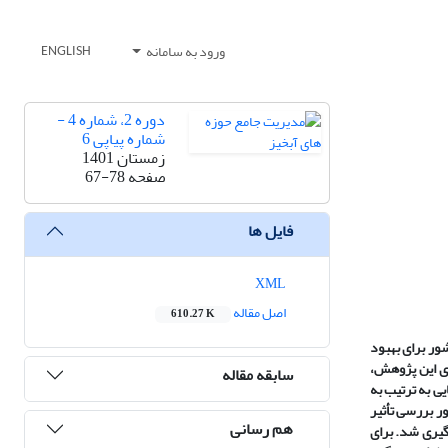
ورود به سامانه
ENGLISH
دوره 2، شماره 4 -
شماره پیاپی 6
زمستان 1401
صفحه
67-78
فایل ها
XML
اصل مقاله
610.27 K
ور برای بهبود
ای این پژوهش،
سابقه مقاله
نتی­ متر حفر و در 18 چاله سفال­ هایی به ترتیب به
در ابتدا و پایان پژوهش به‌منظور بررسی تأثیر
هم رسانی
 گیری شد. برای