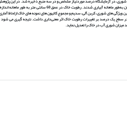
ات شوری، در آزمایشگاه درصد موردنیاز مشخص و در سه منبع ذخیره شد. در این پژوه
گل محمدی و چای ترش با دو روش آبیاری قطره­ای و سفالی آزمایش شد. گیاهان به‌طور ماهانه آبیاری شدند. رطوبت خاک در ع
شان داد که بین ویژگی­ های شوری، کربن آلی، سدیم و مجموع کاتیون­ های نمونه ­های خاک ازلحاظ آماری
ر سطح یک درصد بر تغییرات رطوبت خاک اثر معنی‌داری داشت.
نتیجه­ گیری می ­شود 
ند میزان شوری آب در خاک را تعدیل نماید.