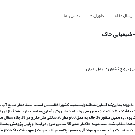
ارسال مقاله
داوران
تماس با ما
- شیمیایی خاک
 ترویج کشاورزی، زابل، ایران
 توجه به این‌که آب این منطقه وابسته به کشور افغانستان است،
استفاده از منابع آب ش
ک داشته باشد که نیاز به بررسی و استفاده از روش آبیاری مناسب دارد. هدف از اجر
 بود
. به همین منظور 36 چاله به عمق 60 و قطر 50 سا
ارتفاع و قطر 40 و 5 سانتی ­متر داخل آن‌ها گذاشته شد و 18 چاله نیز به‌عنوان شاهد انتخاب شد. سه نمونه خاک از عمق 50 سانتی­ متری 
دیم، نسبت جذب سدیم، مواد آلی، فسفر، پتاسیم، کلسیم، من
ی
زیم و بافت خاک اندازه­