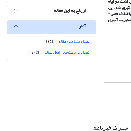
ش کشت دو گیاه
مق 60 سانتی ­متر به­ طور ماهانه اندازه ­گیری شد. این
ارجاع به این مقاله
 اختلاف معنی ­
مدیریت آبیاری
آمار
تعداد مشاهده مقاله
3,671
تعداد دریافت فایل اصل مقاله
2,469
اشتراک خبرنامه