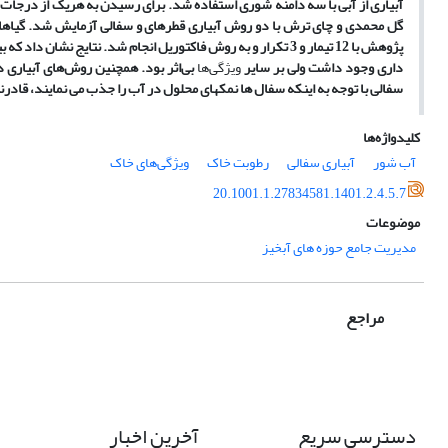
آبیاری از آبی با سه دامنه شوری استفاده شد. برای رسیدن به هریک از درج
پژوهش با 12 تیمار و 3 تکرار و به روش فاکتوریل انجام شد. نتایج ن
داری وجود داشت ولی بر سایر
ویژگی‌ها
بی‌اثر بود. همچنین
روش‌های آبیاری د
سفالی با توجه به اینکه سفال­ ها نمک­های محلول در آب را جذب می ­نمایند، قادر
کلیدواژه‌ها
آب شور
آبیاری سفالی
رطوبت خاک
ویژگی‌های خاک
20.1001.1.27834581.1401.2.4.5.7
موضوعات
مدیریت جامع حوزه های آبخیز
مراجع
دسترسی سریع
آخرین اخبار