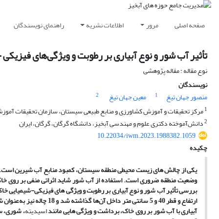
صفحه اصلی
مرور
اطلاعات نشریه
راهنمای نویسندگان
تأثیر آب شور و نوع آبیاری بر رطوبت و ویژگی‌های فیزیکی 
نوع مقاله : مقاله پژوهشی
نویسندگان
2
1
منصور جهان تیغ
معین جهان تیغ
1
مرکز تحقیقات و آموزش کشاورزی و منابع طبیعی سیستان، سازمان تحقیقات آموزش و
2
دانش‌آموخته دکتری علوم و مهندسی آبخیز، دانشگاه گرگان، گرگان، ایران
10.22034/iwm.2023.1988382.1059
چکیده
یکی از چالش­ های زیست­ محیطی منطقه سیستان، کمبود منابع آب شیرین است. با
وضعیت منطقه ضروری است.
استفاده از آب شور شاید اثراتی منفی بر روی خا
بررسی
تأثیر آب شور و نوع آبیاری بر رطوبت و ویژگی­ های
فیزیکی-شیمیایی
خاک
آبیاری با آب شور بر روی خاک، برداشت و ویژگی­ هایی مانند
اسیدیته
، شوری، س