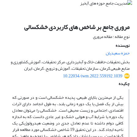
مروری جامع بر شاخص های کاربردی خشکسالی
نوع مقاله : مقاله مروری
نویسنده
حمزه سعیدیان
بخش تحقیقات حافظت خاک و آبخیزداری، مرکز تحقیقات، آموزش کشاورزی و
منابع طبیعی کرمان، سازمان تحقیقات، آموزش و ترویج، کرمان، ایران
10.22034/iwm.2022.559192.1039
چکیده
یکی از مهم­ترین بلایای طبیعی، پدیده خشکسالی است و در صورتی که
بیش از یک فصل یا یک دوره زمانی بلند، به طول انجامد دارای اثرات
اقتصادی، اجتماعی و زیست محیطی است. خشکسالی را می‌توان معادل
یک دوره یا شرایط آب و هوایی خشک و غیر عادی دانست که به اندازه
کافی دوام داشته تا عدم تعادل جدی در وضعیت هیدرولوژیکی یک
ناحیه ایجاد کند. در این تحقیق 19 شاخص خشکسالی مورد مطالعه قرار
گرفته است. بررسی­ها نشان داد که هر شاخصی با توجه به ماهیتی که