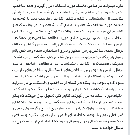
دارد می­تواند در مناطق مختلف مورد استفاده قرار گیرد و همه شاخص­ها
به نوبه خود و در مناطق سازگار با ماهیت این شاخص­ها می­توانند پایش
مناسبی از خشکسالی داشته باشند. شاخص مناسب باید با توجه به
منطقه مورد مطالعه، شاخص­های منابع آب، شاخص­های مربوط به گیاه و
شاخص­های مربوط به ریسک محصولات کشاورزی و اقتصادی و اجتماعی
انتخاب شود. طبق بررسی منابع مورد مطالعه شاخص‌های دهک‌ها،
بارش استاندارد شده، شدت خشکسالی پالمر، شاخص گیاهی اختلاف
نرمال شده، شاخص بارش – تبخیر و تعرق استاندارد شده و شاخص بالم
و مولی از پرکاربردترین و مناسب‌ترین شاخص‌های خشکسالی می‌باشند.
همچنین ضعیف‌ترین شاخص خشکسالی مورد مطالعه، شاخص درصد
نرمال بارش و قوی‌ترین شاخص‌های خشکسالی، شاخص‌های بارش –
تبخیر و تعرق استاندارد و شاخص بالم و مولی می‌باشند. پیشنهاد می­
شود که با توجه به اینکه هر کدام از شاخص­های خشکسالی در شرایط
خاصی ایجاد شده­اند یا در ایران مورد استفاده قرار نگیرند و یا اینکه با
احتیاط مورد استفاده قرار گیرند. نتایج کلی تحقیق بیان می‌کند که بهتر
است که در ارتباط با شاخص‌های خشکسالی با توجه به داده‌های
هواشناسی و هیدرولوژیکی ایران، مدل­سازی­های آماری رگرسیونی خطی و
غیر خطی بومی با توجه به اقلیم­های خاص ایران صورت گیرد و شاخص
چند متغیره خشکسالی ایرانی معرفی شود که قطعا نتایج ارزشمندتری به
دنبال خواهد داشت.