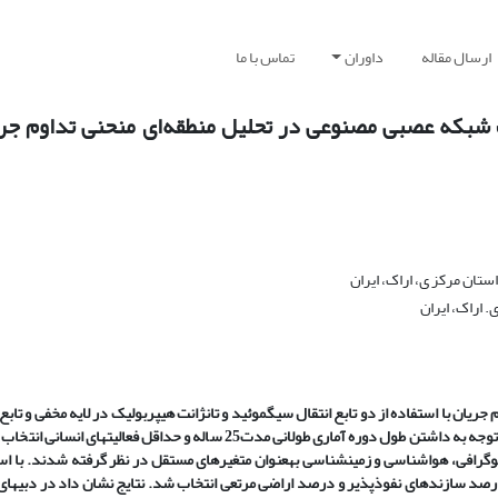
ارسال مقاله
داوران
تماس با ما
ک شبکه عصبی مصنوعی در تحلیل منطقه‌ای منحنی تداوم جری
تان مرکز ی، اراک، ایران
 اراک، ایران
ان با استفاده از دو تابع انتقال سیگموئید و تانژانت هیپربولیک در لایه مخفی و تابع
ته و متغیرهای فیزیوگرافی، هواشناسی و زمین­شناسی به­عنوان متغیرهای مستقل در نظر گرفته شدند. با 