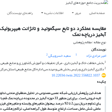
صفحه اصلی
مرور
اطلاعات نشریه
راهنمای نویسندگان
مقایسه عملکرد دو تابع سیگموئید و تانژانت هیپربولی
آبخیز دریاچه نمک
نوع مقاله : مقاله پژوهشی
نویسندگان
2
1
امیر مرادی نژاد
سعید خسروبیگی
1
بخش حفاظت خاک و آبخیزداری ، مرکز تحقیقات و آموزش کشاورز ی و منابع طبیعی اس
2
دکتری آبخیزداری و رئیس بخش فنی و مهندسی اداره کل منابع طبیعی استان مرکزی.
10.22034/iwm.2022.556822.1037
چکیده
هدف این پژوهش ارزیابی شبکه عصبی مصنوعی در تحلیل منطقه­ا­ی منحنی تداوم جری
های تداوم جریان بین 2 تا 92 درصد به­عنوان متغیرهای وابس