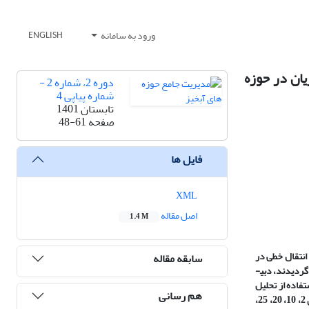
ورود به سامانه
ENGLISH
ان در حوزه
دوره 2، شماره 2 -
شماره پیاپی 4
تابستان 1401
صفحه
48-61
فایل ها
XML
اصل مقاله
1.4 M
 انتقال خطی در
سابقه مقاله
لایه خروجی است. برای این منظور 33 حوزه آبخیز در محدوده دریاچه نمک قم با توجه به داشتن طول دوره آماری طولانی ­مدت25 ساله و حداقل فعالیت­های انسانی انتخاب گردیدند، دبی­
استفاده از تحلیل
هم رسانی
عاملی شش عامل مساحت، ارتفاع متوسط، طول آبراهه اصلی، تراکم زهکشی، درصد سازندهای نفوذپذیر و درصد اراضی مرتعی انتخاب شد. نتایج نشان داد در دبی­های 2، 10، 20، 25،