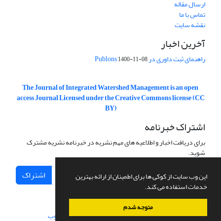
ارسال مقاله
تماس با ما
نقشه سایت
آخرین اخبار
راهنمای ثبت داوری در Publons
1400-11-08
The Journal of Integrated Watershed Management is an open
access Journal Licensed under the Creative Commons license (CC
BY)
اشتراک خبرنامه
برای دریافت اخبار و اطلاعیه های مهم نشریه در خبرنامه نشریه مشترک
شوید.
اشتراک
این وب سایت از کوکی ها برای اطمینان از ارائه بهترین
خدمات استفاده می کند.
متوجه شدم
سامانه مدیریت نشریات علمی.
طراحی و پیاده سازی از
سیناوب