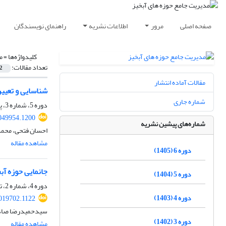
صفحه اصلی
مرور
اطلاعات نشریه
راهنمای نویسندگان
کلیدواژه‌ها =
م
تعداد مقالات:
2
مقالات آماده انتشار
شناسایی و تعیین
شماره جاری
دوره 5، شماره 3، پاییز 1404، صفحه
049954.1200
شماره‌های پیشین نشریه
احسان فتحی، محمد
مشاهده مقاله
دوره 6 (1405)
جانمایی حوزه آب
دوره 5 (1404)
دوره 4، شماره 2، تابستان 1403، صفحه
دوره 4 (1403)
019702.1122
سیدحمیدرضا صادقی،
دوره 3 (1402)
مشاهده مقاله