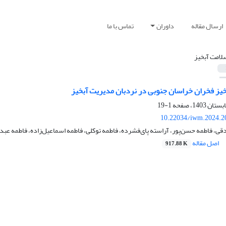
ارسال مقاله
داوران
تماس با ما
لامت آبخیز
خیز فخران خراسان جنوبی در نردبان مدیریت آبخیز
1-19
10.22034/iwm.2024.2
 فاطمه حسن‌پور، آراسته پای‌فشرده، فاطمه توکلی، فاطمه اسماعیل‌زاده، فاطمه عبد
اصل مقاله
917.88 K