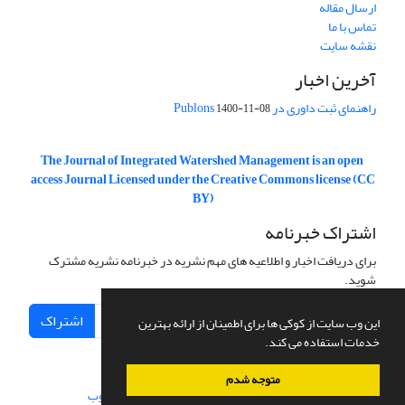
ارسال مقاله
تماس با ما
نقشه سایت
آخرین اخبار
راهنمای ثبت داوری در Publons
1400-11-08
The Journal of Integrated Watershed Management is an open
access Journal Licensed under the Creative Commons license (CC
BY)
اشتراک خبرنامه
برای دریافت اخبار و اطلاعیه های مهم نشریه در خبرنامه نشریه مشترک
شوید.
اشتراک
این وب سایت از کوکی ها برای اطمینان از ارائه بهترین
خدمات استفاده می کند.
متوجه شدم
سامانه مدیریت نشریات علمی.
طراحی و پیاده سازی از
سیناوب