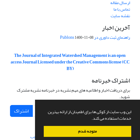
ارسال مقاله
تماس با ما
نقشه سایت
آخرین اخبار
راهنمای ثبت داوری در Publons
1400-11-08
The Journal of Integrated Watershed Management is an open
access Journal Licensed under the Creative Commons license (CC
BY)
اشتراک خبرنامه
برای دریافت اخبار و اطلاعیه های مهم نشریه در خبرنامه نشریه مشترک
شوید.
اشتراک
این وب سایت از کوکی ها برای اطمینان از ارائه بهترین
خدمات استفاده می کند.
متوجه شدم
سامانه مدیریت نشریات علمی.
طراحی و پیاده سازی از
سیناوب