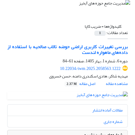
کلیدواژه‌ها =
ضریب کاپا
تعداد مقالات:
1
بررسی تغییرات کاربری اراضی حوضه تالاب صالحیه با استفاده از
داده‌های ماهواره لندست
دوره 6، شماره 1، بهار 1405، صفحه
61-84
10.22034/iwm.2025.2058563.1222
مهدیه شاکر، هادی اسکندری دامنه، حسن خسروی
مشاهده مقاله
اصل مقاله
2.37 M
مقالات آماده انتشار
شماره جاری
شماره‌های پیشین نشریه