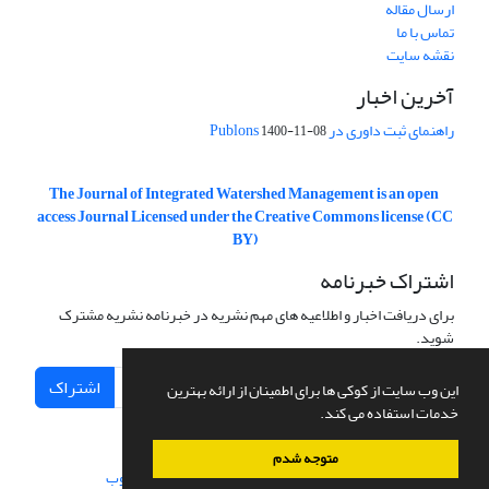
ارسال مقاله
تماس با ما
نقشه سایت
آخرین اخبار
راهنمای ثبت داوری در Publons
1400-11-08
The Journal of Integrated Watershed Management is an open
access Journal Licensed under the Creative Commons license (CC
BY)
اشتراک خبرنامه
برای دریافت اخبار و اطلاعیه های مهم نشریه در خبرنامه نشریه مشترک
شوید.
اشتراک
این وب سایت از کوکی ها برای اطمینان از ارائه بهترین
خدمات استفاده می کند.
متوجه شدم
سامانه مدیریت نشریات علمی.
طراحی و پیاده سازی از
سیناوب