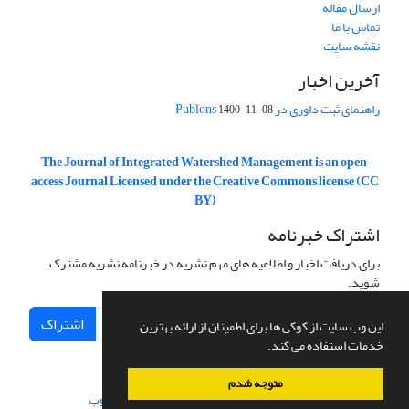
ارسال مقاله
تماس با ما
نقشه سایت
آخرین اخبار
راهنمای ثبت داوری در Publons
1400-11-08
The Journal of Integrated Watershed Management is an open
access Journal Licensed under the Creative Commons license (CC
BY)
اشتراک خبرنامه
برای دریافت اخبار و اطلاعیه های مهم نشریه در خبرنامه نشریه مشترک
شوید.
اشتراک
این وب سایت از کوکی ها برای اطمینان از ارائه بهترین
خدمات استفاده می کند.
متوجه شدم
سامانه مدیریت نشریات علمی.
طراحی و پیاده سازی از
سیناوب