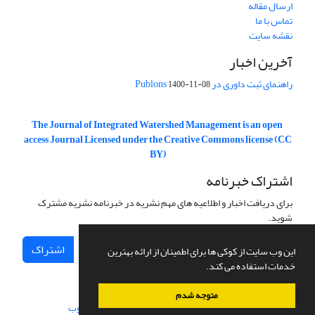
ارسال مقاله
تماس با ما
نقشه سایت
آخرین اخبار
راهنمای ثبت داوری در Publons
1400-11-08
The Journal of Integrated Watershed Management is an open
access Journal Licensed under the Creative Commons license (CC
BY)
اشتراک خبرنامه
برای دریافت اخبار و اطلاعیه های مهم نشریه در خبرنامه نشریه مشترک
شوید.
اشتراک
این وب سایت از کوکی ها برای اطمینان از ارائه بهترین
خدمات استفاده می کند.
متوجه شدم
سامانه مدیریت نشریات علمی.
طراحی و پیاده سازی از
سیناوب