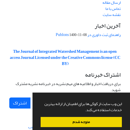
ارسال مقاله
تماس با ما
نقشه سایت
آخرین اخبار
راهنمای ثبت داوری در Publons
1400-11-08
The Journal of Integrated Watershed Management is an open
access Journal Licensed under the Creative Commons license (CC
BY)
اشتراک خبرنامه
برای دریافت اخبار و اطلاعیه های مهم نشریه در خبرنامه نشریه مشترک
شوید.
اشتراک
این وب سایت از کوکی ها برای اطمینان از ارائه بهترین
خدمات استفاده می کند.
متوجه شدم
سامانه مدیریت نشریات علمی.
طراحی و پیاده سازی از
سیناوب