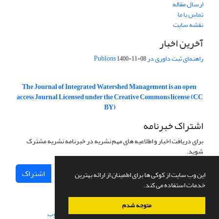
ارسال مقاله
تماس با ما
نقشه سایت
آخرین اخبار
راهنمای ثبت داوری در Publons
1400-11-08
The Journal of Integrated Watershed Management is an open
access Journal Licensed under the Creative Commons license (CC
BY)
اشتراک خبرنامه
برای دریافت اخبار و اطلاعیه های مهم نشریه در خبرنامه نشریه مشترک
شوید.
اشتراک
این وب سایت از کوکی ها برای اطمینان از ارائه بهترین
خدمات استفاده می کند.
متوجه شدم
سامانه مدیریت نشریات علمی.
طراحی و پیاده سازی از
سیناوب