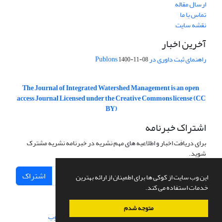
ارسال مقاله
تماس با ما
نقشه سایت
آخرین اخبار
راهنمای ثبت داوری در Publons
1400-11-08
The Journal of Integrated Watershed Management is an open
access Journal Licensed under the Creative Commons license (CC
BY)
اشتراک خبرنامه
برای دریافت اخبار و اطلاعیه های مهم نشریه در خبرنامه نشریه مشترک
شوید.
اشتراک
این وب سایت از کوکی ها برای اطمینان از ارائه بهترین
خدمات استفاده می کند.
متوجه شدم
سامانه مدیریت نشریات علمی.
طراحی و پیاده سازی از
سیناوب