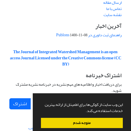
ارسال مقاله
تماس با ما
نقشه سایت
آخرین اخبار
راهنمای ثبت داوری در Publons
1400-11-08
The Journal of Integrated Watershed Management is an open
access Journal Licensed under the Creative Commons license (CC
BY)
اشتراک خبرنامه
برای دریافت اخبار و اطلاعیه های مهم نشریه در خبرنامه نشریه مشترک
شوید.
اشتراک
این وب سایت از کوکی ها برای اطمینان از ارائه بهترین
خدمات استفاده می کند.
متوجه شدم
سامانه مدیریت نشریات علمی.
طراحی و پیاده سازی از
سیناوب