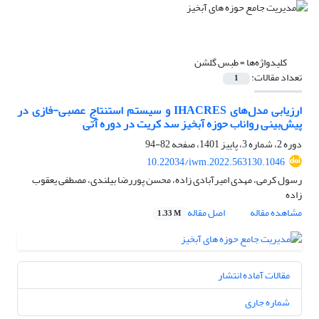
کلیدواژه‌ها =
طبس گلشن
تعداد مقالات:
1
ارزیابی مدل‌های IHACRES و سیستم استنتاج عصبی-فازی در
پیش‌بینی رواناب حوزه آبخیز سد کریت در دوره آتی
دوره 2، شماره 3، پاییز 1401، صفحه
82-94
10.22034/iwm.2022.563130.1046
رسول کرمی، مهدی امیرآبادی زاده، محسن پوررضا بیلندی، مصطفی یعقوب
زاده
مشاهده مقاله
اصل مقاله
1.33 M
مقالات آماده انتشار
شماره جاری