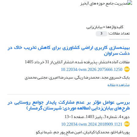
کلیدواژه‌ها =
بیابان‌زایی
تعداد مقالات:
3
بهینه‌سازی کاربری اراضی کشاورزی برای کاهش تخریب خاک در
دشت سراوان
مقالات آماده انتشار، پذیرفته شده، انتشار آنلاین از
31 خرداد 1405
10.22034/iwm.2026.2075666.1250
بابک خسروی مجد، محمدرضا ریگی، سیدرضا امیری، مجتبی محمدی
مشاهده مقاله
بررسی عوامل مؤثر بر عدم مشارکت پایدار جوامع روستایی در
طرح‌های بیابان‌زدایی (مطالعه موردی: شهرستان گرمسار)
دوره 4، شماره 3، پاییز 1403، صفحه
1-13
10.22034/iwm.2024.2018909.1121
پوریا قباخلو، محمدکیا کیانیان، امین صالح پور جم، شیما نیکو