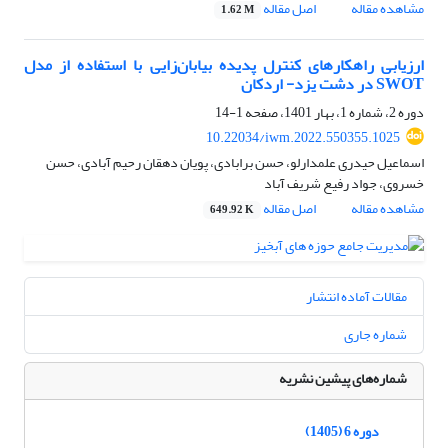
مشاهده مقاله
اصل مقاله
1.62 M
ارزیابی راهکارهای کنترل پدیده بیابان‌زایی با استفاده از مدل
SWOT در دشت یزد- اردکان
دوره 2، شماره 1، بهار 1401، صفحه
1-14
10.22034/iwm.2022.550355.1025
اسماعیل حیدری علمدارلو، حسن برابادی، پویان دهقان رحیم آبادی، حسن
خسروی، جواد رفیع شریف آباد
مشاهده مقاله
اصل مقاله
649.92 K
مقالات آماده انتشار
شماره جاری
شماره‌های پیشین نشریه
دوره 6 (1405)