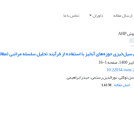
ارسال مقاله
داوران
تماس با ما
ش AHP
 سیل‌خیزی حوزه‌های آبخیز با استفاده از فرآیند تحلیل سلسله مراتبی (مطال
1-16
10.22034/iwm.
ن توکلی، نورالدین رستمی، حیدر ابراهیمی
اصل مقاله
1.61 M