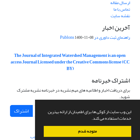
ارسال مقاله
تماس با ما
نقشه سایت
آخرین اخبار
راهنمای ثبت داوری در Publons
1400-11-08
The Journal of Integrated Watershed Management is an open
access Journal Licensed under the Creative Commons license (CC
BY)
اشتراک خبرنامه
برای دریافت اخبار و اطلاعیه های مهم نشریه در خبرنامه نشریه مشترک
شوید.
اشتراک
این وب سایت از کوکی ها برای اطمینان از ارائه بهترین
خدمات استفاده می کند.
متوجه شدم
سامانه مدیریت نشریات علمی.
طراحی و پیاده سازی از
سیناوب