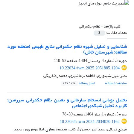
کلیدواژه‌ها =
نظام حکمرانی
تعداد مقالات:
2
شناسایی و تحلیل شیوه نظام حکمرانی منابع طبیعی (منطقه مورد
مطالعه: شهرستان خاش)
دوره 5، شماره 4، زمستان 1404، صفحه
92-110
10.22034/iwm.2025.2051885.1204
نصرالدین شهنوازی، فاطمه نرماشیری، محمدرضا ریگی
مشاهده مقاله
اصل مقاله
735.12 K
تحلیل پویایی انسجام سازمانی و تعیین نظام حکمرانی سرزمین:
کاربرد تحلیل شبکه‌ی اجتماعی
دوره 5، شماره 1، بهار 1404، صفحه
59-78
10.22034/iwm.2024.2034030.1162
مهدی قربانی، سید امیر حسین گرکانی، صدیقه غفاری، لیلا عوض‌پور، مجید