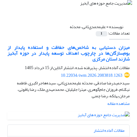
نویسنده =
علیمحمدی‌ثانی، محدثه
تعداد مقالات:
1
میزان دستیابی به شاخص‌های حفاظت و استفاده پایدار از
بوم‌سازگان‌ها در چارچوب اهداف توسعه پایدار در حوزه آبخیز
شازند استان مرکزی
مقالات آماده انتشار، پذیرفته شده، انتشار آنلاین از
15 خرداد 1405
10.22034/iwm.2026.2083818.1263
سیدحمیدرضا صادقی، محدثه علیمحمدی‌ثانی، سیده‌هاجر اکبری، فاطمه
نیکنام، فروزان جام‌گوهری، میترا جلیلیان، محمدمهدی ملک، رضا یاقوتی،
مرجان بهلکه، رضا چمنی
مشاهده مقاله
مقالات آماده انتشار