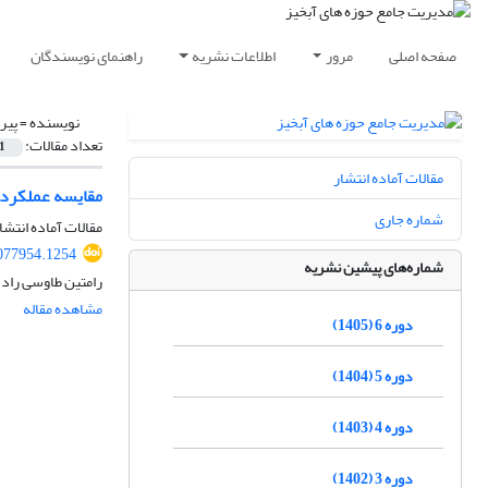
صفحه اصلی
مرور
اطلاعات نشریه
راهنمای نویسندگان
نویسنده =
پیر
تعداد مقالات:
1
مقالات آماده انتشار
مقایسه عملکرد مدل‌های XBeach، LightGBM و DBN به‌منظور پیش‌بینی 
شماره جاری
مقالات آماده انتشا
077954.1254
شماره‌های پیشین نشریه
رامتین طاوسی راد
مشاهده مقاله
دوره 6 (1405)
دوره 5 (1404)
دوره 4 (1403)
دوره 3 (1402)