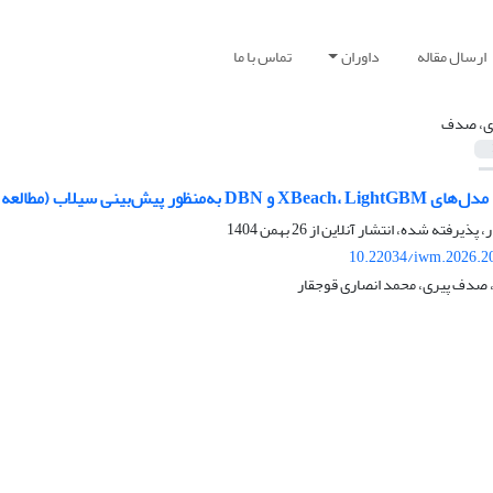
ارسال مقاله
داوران
تماس با ما
ی، صدف
سیلاب (مطالعه موردی: حوزه‌آبخیز طالقان)
ر، پذیرفته شده، انتشار آنلاین از
26 بهمن 1404
10.22034/iwm.2026.2
، صدف پیری، محمد انصاری قوجقار