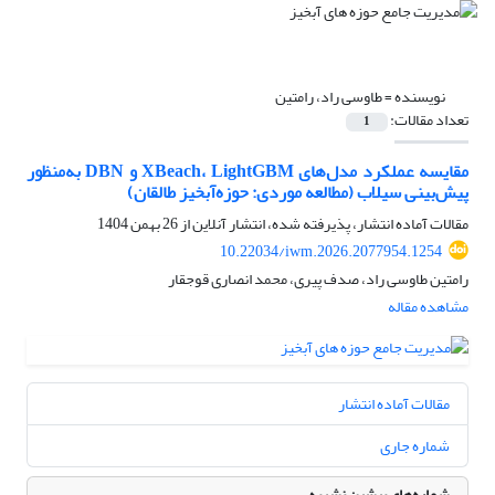
نویسنده =
طاوسی راد، رامتین
تعداد مقالات:
1
مقایسه عملکرد مدل‌های XBeach، LightGBM و DBN به‌منظور
پیش‌بینی سیلاب (مطالعه موردی: حوزه‌آبخیز طالقان)
مقالات آماده انتشار، پذیرفته شده، انتشار آنلاین از
26 بهمن 1404
10.22034/iwm.2026.2077954.1254
رامتین طاوسی راد، صدف پیری، محمد انصاری قوجقار
مشاهده مقاله
مقالات آماده انتشار
شماره جاری
شماره‌های پیشین نشریه