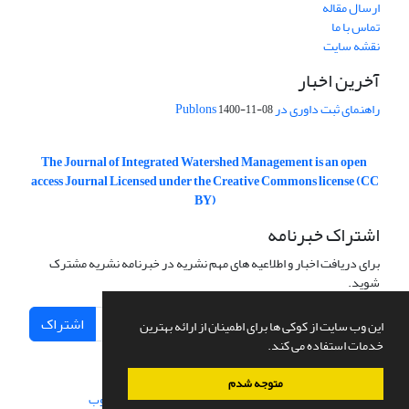
ارسال مقاله
تماس با ما
نقشه سایت
آخرین اخبار
راهنمای ثبت داوری در Publons
1400-11-08
The Journal of Integrated Watershed Management is an open
access Journal Licensed under the Creative Commons license (CC
BY)
اشتراک خبرنامه
برای دریافت اخبار و اطلاعیه های مهم نشریه در خبرنامه نشریه مشترک
شوید.
اشتراک
این وب سایت از کوکی ها برای اطمینان از ارائه بهترین
خدمات استفاده می کند.
متوجه شدم
سامانه مدیریت نشریات علمی.
طراحی و پیاده سازی از
سیناوب