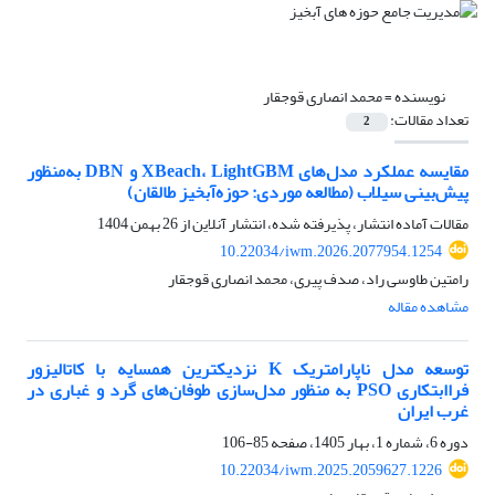
نویسنده =
محمد انصاری قوجقار
تعداد مقالات:
2
مقایسه عملکرد مدل‌های XBeach، LightGBM و DBN به‌منظور
پیش‌بینی سیلاب (مطالعه موردی: حوزه‌آبخیز طالقان)
مقالات آماده انتشار، پذیرفته شده، انتشار آنلاین از
26 بهمن 1404
10.22034/iwm.2026.2077954.1254
رامتین طاوسی راد، صدف پیری، محمد انصاری قوجقار
مشاهده مقاله
توسعه مدل ناپارامتریک K نزدیکترین همسایه با کاتالیزور
فراابتکاری PSO به منظور مدل‌سازی طوفان‌های گرد و غباری در
غرب ایران
دوره 6، شماره 1، بهار 1405، صفحه
85-106
10.22034/iwm.2025.2059627.1226