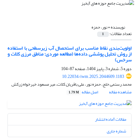
نویسنده =
نور، حمزه
تعداد مقالات:
1
اولویت‌بندی نقاط مناسب برای استحصال آب زیرسطحی با استفاده
از روش تحلیل پوششی داده‌ها (مطالعه موردی: مناطق مرزی کلات و
سرخس)
دوره 5، شماره 3، پاییز 1404، صفحه
87-104
10.22034/iwm.2025.2044609.1183
محمد رستمی خلج، حمزه نور، علی باقریان کلات، میر مسعود خیرخواه زرکش
مشاهده مقاله
اصل مقاله
1.79 M
مقالات آماده انتشار
شماره جاری