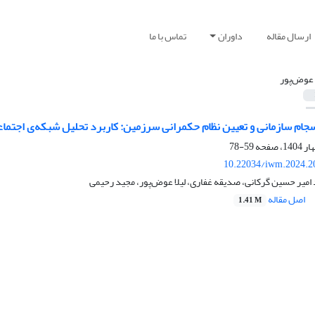
ارسال مقاله
داوران
تماس با ما
ا عوض‌پور
سجام سازمانی و تعیین نظام حکمرانی سرزمین: کاربرد تحلیل شبکه‌ی اجتما
59-78
10.22034/iwm.2024.2
امیر حسین گرکانی، صدیقه غفاری، لیلا عوض‌پور، مجید رحیمی
اصل مقاله
1.41 M