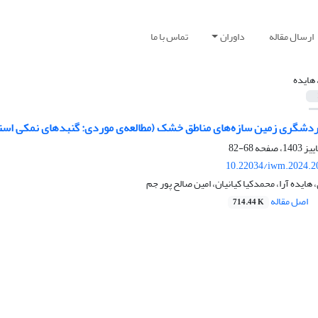
ارسال مقاله
داوران
تماس با ما
 هایده
ردشگری زمین سازه‌های مناطق خشک (مطالعه‌ی موردی: گنبدهای نمکی است
68-82
10.22034/iwm.2024.2
ایده آرا، محمدکیا کیانیان، امین صالح پور جم
اصل مقاله
714.44 K