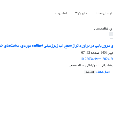
ارسال مقاله
داوران
تماس با ما
ری، غلامحسین
ی درون‌یابی در برآورد تراز سطح آب زیرزمینی (مطالعه موردی: دشت‌های 
52-67
10.22034/iwm.2024.2
ا براتی، ایمان لطفی، میلاد سیفی
اصل مقاله
1.91 M