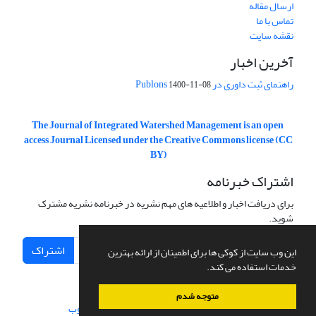
ارسال مقاله
تماس با ما
نقشه سایت
آخرین اخبار
راهنمای ثبت داوری در Publons
1400-11-08
The Journal of Integrated Watershed Management is an open
access Journal Licensed under the Creative Commons license (CC
BY)
اشتراک خبرنامه
برای دریافت اخبار و اطلاعیه های مهم نشریه در خبرنامه نشریه مشترک
شوید.
اشتراک
این وب سایت از کوکی ها برای اطمینان از ارائه بهترین
خدمات استفاده می کند.
متوجه شدم
سامانه مدیریت نشریات علمی.
طراحی و پیاده سازی از
سیناوب