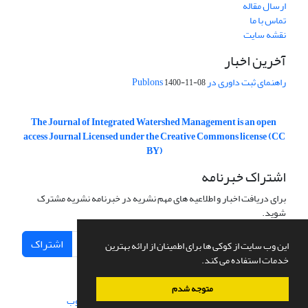
ارسال مقاله
تماس با ما
نقشه سایت
آخرین اخبار
راهنمای ثبت داوری در Publons
1400-11-08
The Journal of Integrated Watershed Management is an open
access Journal Licensed under the Creative Commons license (CC
BY)
اشتراک خبرنامه
برای دریافت اخبار و اطلاعیه های مهم نشریه در خبرنامه نشریه مشترک
شوید.
اشتراک
این وب سایت از کوکی ها برای اطمینان از ارائه بهترین
خدمات استفاده می کند.
متوجه شدم
سامانه مدیریت نشریات علمی.
طراحی و پیاده سازی از
سیناوب