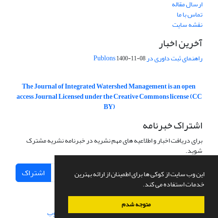
ارسال مقاله
تماس با ما
نقشه سایت
آخرین اخبار
راهنمای ثبت داوری در Publons
1400-11-08
The Journal of Integrated Watershed Management is an open
access Journal Licensed under the Creative Commons license (CC
BY)
اشتراک خبرنامه
برای دریافت اخبار و اطلاعیه های مهم نشریه در خبرنامه نشریه مشترک
شوید.
اشتراک
این وب سایت از کوکی ها برای اطمینان از ارائه بهترین
خدمات استفاده می کند.
متوجه شدم
سامانه مدیریت نشریات علمی.
طراحی و پیاده سازی از
سیناوب