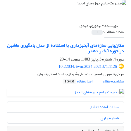
نویسنده =
تیموری، مهدی
تعداد مقالات:
1
مکان‌یابی سازه‌های آبخیزداری با استفاده از مدل یادگیری ماشین
در حوزه آبخیز دهدر
دوره 4، شماره 3، پاییز 1403، صفحه
14-29
10.22034/iwm.2024.2021371.1126
مهدی تیموری، اصغر بیات، علی شهبازی، امید اسدی نلیوان
مشاهده مقاله
اصل مقاله
1.54 M
مقالات آماده انتشار
شماره جاری
شماره‌های پیشین نشریه