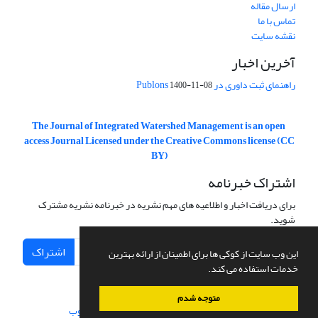
ارسال مقاله
تماس با ما
نقشه سایت
آخرین اخبار
راهنمای ثبت داوری در Publons
1400-11-08
The Journal of Integrated Watershed Management is an open
access Journal Licensed under the Creative Commons license (CC
BY)
اشتراک خبرنامه
برای دریافت اخبار و اطلاعیه های مهم نشریه در خبرنامه نشریه مشترک
شوید.
اشتراک
این وب سایت از کوکی ها برای اطمینان از ارائه بهترین
خدمات استفاده می کند.
متوجه شدم
سامانه مدیریت نشریات علمی.
طراحی و پیاده سازی از
سیناوب