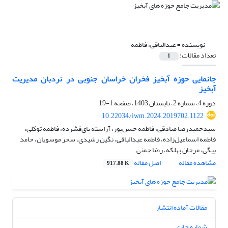
نویسنده =
عبدالباقی، فاطمه
تعداد مقالات:
1
جانمایی حوزه آبخیز فخران خراسان جنوبی در نردبان مدیریت
آبخیز
دوره 4، شماره 2، تابستان 1403، صفحه
1-19
10.22034/iwm.2024.2019702.1122
سیدحمیدرضا صادقی، فاطمه حسن‌پور، آراسته پای‌فشرده، فاطمه توکلی،
فاطمه اسماعیل‌زاده، فاطمه عبدالباقی، نگین رشیدی، سحر موسویان، حامد
بیگی، مرجان بهلکه، رضا چمنی
مشاهده مقاله
اصل مقاله
917.88 K
مقالات آماده انتشار
شماره جاری