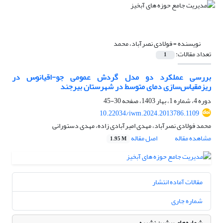
نویسنده =
فولادی نصرآباد، محمد
تعداد مقالات:
1
بررسی عملکرد دو مدل گردش عمومی جو-اقیانوس در
ریزمقیاس‌سازی دمای متوسط در شهرستان بیرجند
دوره 4، شماره 1، بهار 1403، صفحه
30-45
10.22034/iwm.2024.2013786.1109
محمد فولادی نصرآباد، مهدی امیرآبادی زاده، مهدی دستورانی
مشاهده مقاله
اصل مقاله
1.95 M
مقالات آماده انتشار
شماره جاری
شماره‌های پیشین نشریه