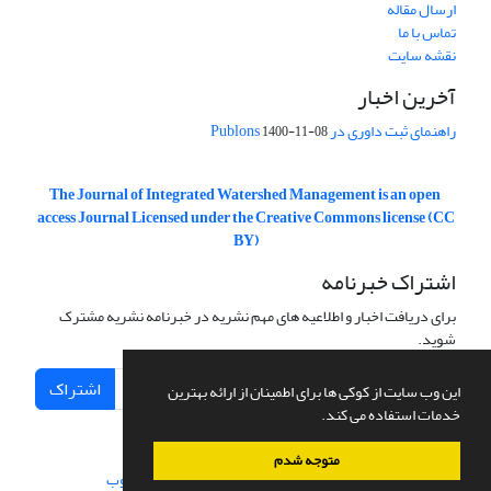
ارسال مقاله
تماس با ما
نقشه سایت
آخرین اخبار
راهنمای ثبت داوری در Publons
1400-11-08
The Journal of Integrated Watershed Management is an open
access Journal Licensed under the Creative Commons license (CC
BY)
اشتراک خبرنامه
برای دریافت اخبار و اطلاعیه های مهم نشریه در خبرنامه نشریه مشترک
شوید.
اشتراک
این وب سایت از کوکی ها برای اطمینان از ارائه بهترین
خدمات استفاده می کند.
متوجه شدم
سامانه مدیریت نشریات علمی.
طراحی و پیاده سازی از
سیناوب