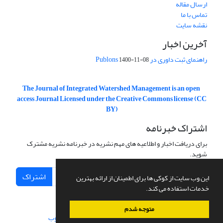
ارسال مقاله
تماس با ما
نقشه سایت
آخرین اخبار
راهنمای ثبت داوری در Publons
1400-11-08
The Journal of Integrated Watershed Management is an open
access Journal Licensed under the Creative Commons license (CC
BY)
اشتراک خبرنامه
برای دریافت اخبار و اطلاعیه های مهم نشریه در خبرنامه نشریه مشترک
شوید.
اشتراک
این وب سایت از کوکی ها برای اطمینان از ارائه بهترین
خدمات استفاده می کند.
متوجه شدم
سامانه مدیریت نشریات علمی.
طراحی و پیاده سازی از
سیناوب