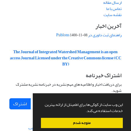
ارسال مقاله
تماس با ما
نقشه سایت
آخرین اخبار
راهنمای ثبت داوری در Publons
1400-11-08
The Journal of Integrated Watershed Management is an open
access Journal Licensed under the Creative Commons license (CC
BY)
اشتراک خبرنامه
برای دریافت اخبار و اطلاعیه های مهم نشریه در خبرنامه نشریه مشترک
شوید.
اشتراک
این وب سایت از کوکی ها برای اطمینان از ارائه بهترین
خدمات استفاده می کند.
متوجه شدم
سامانه مدیریت نشریات علمی.
طراحی و پیاده سازی از
سیناوب