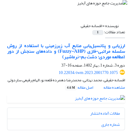
نویسنده =
افسانه حقیقی
تعداد مقالات:
1
ارزیابی و پتانسیل‌یابی منابع آب زیرزمینی با استفاده از روش
سلسله مراتبی-فازی (Fuzzy-AHP) و داده‌های سنجش از دور
(مطالعه موردی: دشت بم-نرماشیر)
دوره 3، شماره 1، بهار 1402، صفحه
16-37
10.22034/iwm.2023.2001770.1075
افسانه حقیقی، محمد نهتانی، محمدرضا دهمرده قلعه نو، الهام رفیعی ساردوئی
مشاهده مقاله
اصل مقاله
4.6 M
مقالات آماده انتشار
شماره جاری