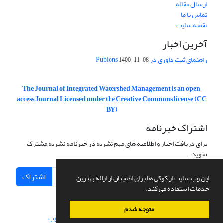
ارسال مقاله
تماس با ما
نقشه سایت
آخرین اخبار
راهنمای ثبت داوری در Publons
1400-11-08
The Journal of Integrated Watershed Management is an open
access Journal Licensed under the Creative Commons license (CC
BY)
اشتراک خبرنامه
برای دریافت اخبار و اطلاعیه های مهم نشریه در خبرنامه نشریه مشترک
شوید.
اشتراک
این وب سایت از کوکی ها برای اطمینان از ارائه بهترین
خدمات استفاده می کند.
متوجه شدم
سامانه مدیریت نشریات علمی.
طراحی و پیاده سازی از
سیناوب