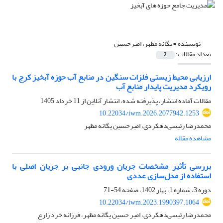
نویسنده =
یگانه مظهر، امیرحسین
تعداد مقالات:
2
ارزیابی محیط زیستی فلزات سنگین در منابع آب حوزه آبخیز کرج با
رویکرد مدیریت پایدار منابع آب
مقالات آماده انتشار، پذیرفته شده، انتشار آنلاین از
11 خرداد 1405
10.22034/iwm.2026.2077942.1253
محمدرضا رئیسی‌دهکردی، امیرحسین یگانه مظهر
مشاهده مقاله
بررسی تأثیر مشخصات جریان ورودی جانبی بر جریان اصلی با
استفاده از مدل‌سازی عددی
دوره 3، شماره 1، بهار 1402، صفحه
54-71
10.22034/iwm.2023.1990397.1064
محمدرضا رئیسی‌دهکردی، امیر حسین یگانه مظهر، فرزانه خرد زارع