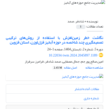
نویسنده =
شادفر، صمد
تعداد مقالات:
1
نگاشت خطر زمین‌لغزش با استفاده از روش‌های ترکیبی
تصمیمگیری چند شاخصه در حوزه آبخیز قزل‌اوزن، استان قزوین
دوره 5، شماره 2، تابستان 1404، صفحه
1-24
10.22034/iwm.2024.2045897.1189
امین صالح پور جم، جمال مصفایی، صمد شادفر، فرامرز سرفراز
مشاهده مقاله
اصل مقاله
2.45 M
مقالات آماده انتشار
شماره جاری
شماره‌های پیشین نشریه