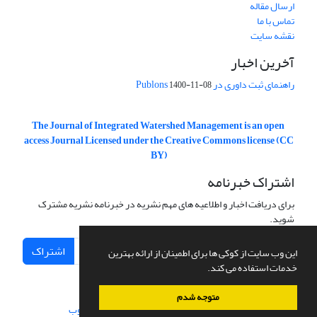
ارسال مقاله
تماس با ما
نقشه سایت
آخرین اخبار
راهنمای ثبت داوری در Publons
1400-11-08
The Journal of Integrated Watershed Management is an open
access Journal Licensed under the Creative Commons license (CC
BY)
اشتراک خبرنامه
برای دریافت اخبار و اطلاعیه های مهم نشریه در خبرنامه نشریه مشترک
شوید.
اشتراک
این وب سایت از کوکی ها برای اطمینان از ارائه بهترین
خدمات استفاده می کند.
متوجه شدم
سامانه مدیریت نشریات علمی.
طراحی و پیاده سازی از
سیناوب